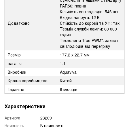
Сумісність із нішами стандарту
PAR56: повна
Кількість світлодіодів: 546 шт
Вхідна напруга: 12 В
Додатково
Стійкість до корозії та УФ: так
Термін служби лампи: 60 000
годин
Технологія True PWM": захист
світлодіодів від перегріву
Розмір
177.2 х 22.7 мм
вага, кг
1.1
Виробник
Aquaviva
Країна виробництва
Китай
Гарантія
6 місяців
Характеристики
Артикул
23209
Наявність
В наявності