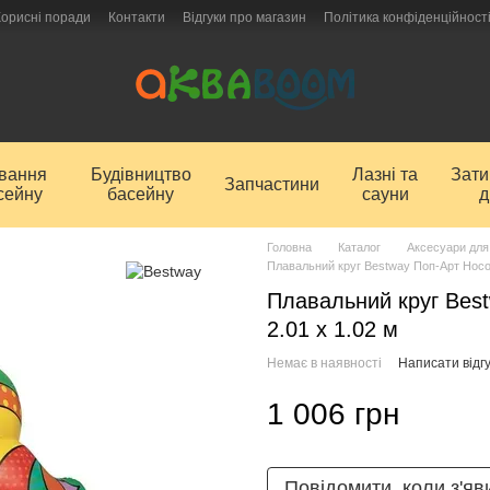
Корисні поради
Контакти
Відгуки про магазин
Політика конфіденційност
ування
Будівництво
Лазні та
Зат
Запчастини
сейну
басейну
сауни
д
Головна
Каталог
Аксесуари для
Плавальний круг Bestway Поп-Арт Носорі
Плавальний круг Best
2.01 х 1.02 м
Немає в наявності
Написати відгу
1 006 грн
Повідомити, коли з'яв