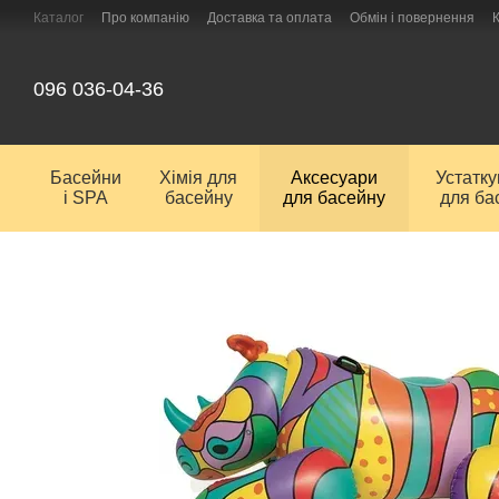
Перейти до основного контенту
Каталог
Про компанію
Доставка та оплата
Обмін і повернення
096 036-04-36
Басейни
Хімія для
Аксесуари
Устатк
і SPA
басейну
для басейну
для ба