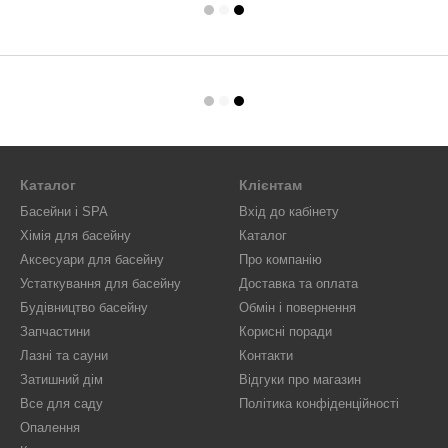
Каталог
Клієнтам
Басейни і SPA
Вхід до кабінету
Хімія для басейну
Каталог
Аксесуари для басейну
Про компанію
Устаткування для басейну
Доставка та оплата
Будівництво басейну
Обмін і повернення
Запчастини
Корисні поради
Лазні та сауни
Контакти
Затишний дім
Відгуки про магазин
Все для саду
Політика конфіденційності
Опалення