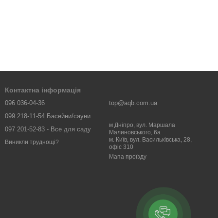
Контактна інформація
096 036-04-36
top@aqb.com.ua
099 218-11-54 Басейни/сауни
м Дніпро, вул. Маршала
097 201-52-83 - Все для саду
Малиновського, 6а
м. Київ, вул. Васильківська, 28,
Виникли труднощі?
офіс 310
Мапа проїзду