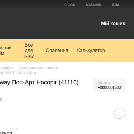
Рус
Укр
Бажання
Вхід
і
Мій кошик
Все
ишний
для
Опалення
Калькулятор
ім
саду
 басейну
Аксесуари для плавання
г (41116) 2.01 х 1.02 м
way Поп-Арт Носоріг (41116)
Артикул
F0000001580
к
иться