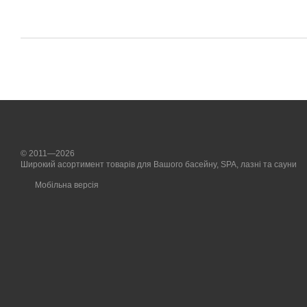
© 2011—2026
Широкий асортимент товарів для Вашого басейну, SPA, лазні та сауни
Мобільна версія