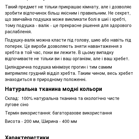
Такий предмет не тільки прикрашає кімнату, але і дозволяє
зробити відпочинок більш якісним і правильним. Не секрет,
що звичайна подушка може викликати болі в шиї і хребті,
тому подушка - валік - це прекрасне рішення для здорового
раслабленія.
Подушку-валік можна класти під голову, шию або навіть під
поперек. Це вироби дозволяють зняти навантаження з
хребта в той час, поки ви лежите. В цьому випадку
відпочиваєте не тільки ви і ваш організм, але і ваш хребет.
Циліндрична подушка мінімізує прогин і тим самим
випрямляє грудний відділ хребта. Таким чином, весь хребет
знаходиться в природному положенні.
Натуральна тканина модні кольори
Склад: 100% натуральна тканина та єкологічно чисте
лугове сіно
Термін використання: багаторазове використання
Висота - 200 мм, Ширина - 400 мм
Характеристики