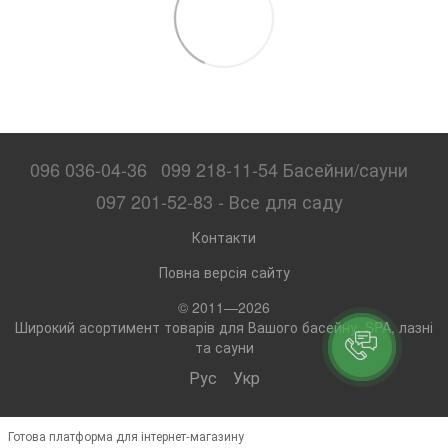
096 036-04-36
099 218-11-54 Басейни/сауни
097 201-52-83 - Все для саду
Контакти
Повна версія сайту
© 2011—2026
Широкий асортимент товарів для Вашого басейну, SPA, лазні
та сауни
Рус
Укр
Готова платформа для інтернет-магазину