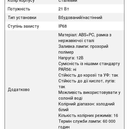
Колір корпусу
Сталевий
Потужність
21 Вт
Тип установки
Вбудований/настінний
Ступінь захисту
IP68
Матеріал: ABS+PC, рамка з
нержавіючої сталі
Заливка лампи: прозорий
полімер
Напруга: 12В
Сумісність із нішами стандарту
PAR56: ні
Стійкість до корозії та УФ: так
Стійкість до дії кислот, лугів:
так
Додатково
Можливість використовувати у
солоній воді
Колірний діапазон: холодний
білий
Кількість колірних режимів: 16
Термін служби лампи: 60 000
годин