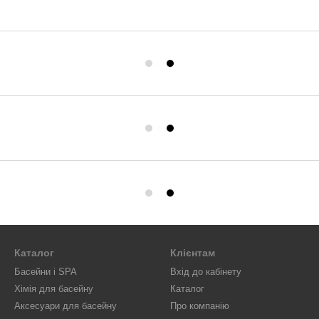
Каталог
Клієнтам
Басейни і SPA
Вхід до кабінету
Хімія для басейну
Каталог
Аксесуари для басейну
Про компанію