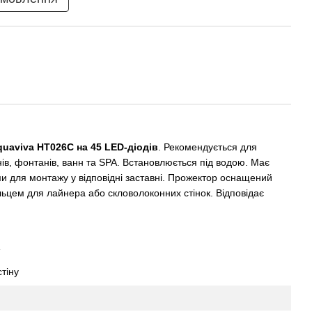
uaviva HT026C на 45 LED-діодів
. Рекомендується для
ів, фонтанів, ванн та SPA. Встановлюється під водою. Має
и для монтажу у відповідні заставні. Прожектор оснащений
ьцем для лайнера або скловолоконних стінок. Відповідає
стіну