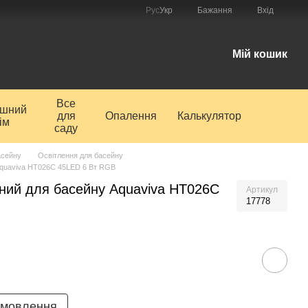
Рус
Укр
Бажання
Вхід
і
Мій кошик
Все
ишний
для
Опалення
Калькулятор
ім
саду
асейну
Освітлення для басейну
Aquaviva HT026C 45LED 6 Вт RGB
дний для басейну Aquaviva HT026C
Артикул
17778
амовлення