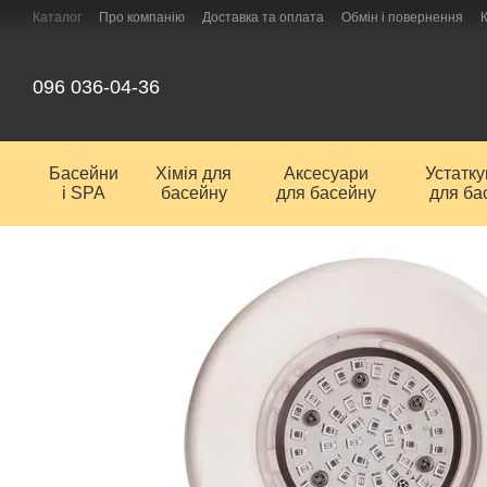
Перейти до основного контенту
Каталог
Про компанію
Доставка та оплата
Обмін і повернення
096 036-04-36
Басейни
Хімія для
Аксесуари
Устатк
і SPA
басейну
для басейну
для ба