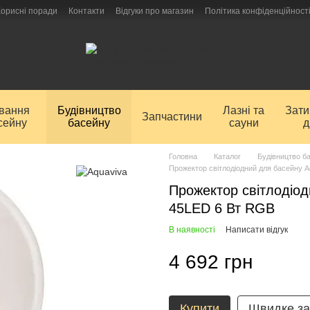
Корисні поради
Контакти
Відгуки про магазин
Політика конфіденційност
ування
Будівництво
Лазні та
Зат
Запчастини
сейну
басейну
сауни
д
Головна
Каталог
Будівництво б
Прожектор світлодіодний для басейну 
Прожектор світлодіо
45LED 6 Вт RGB
В наявності
Написати відгук
4 692 грн
Купити
Швидке з