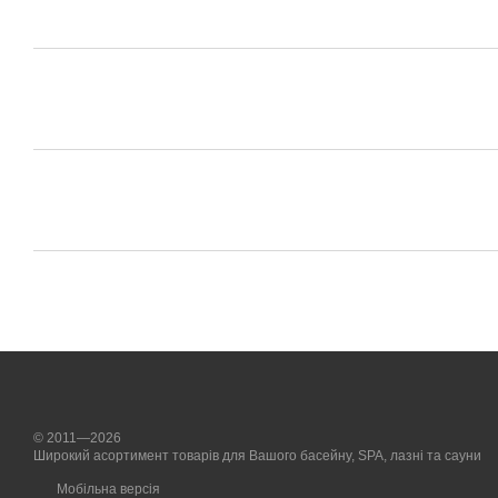
© 2011—2026
Широкий асортимент товарів для Вашого басейну, SPA, лазні та сауни
Мобільна версія