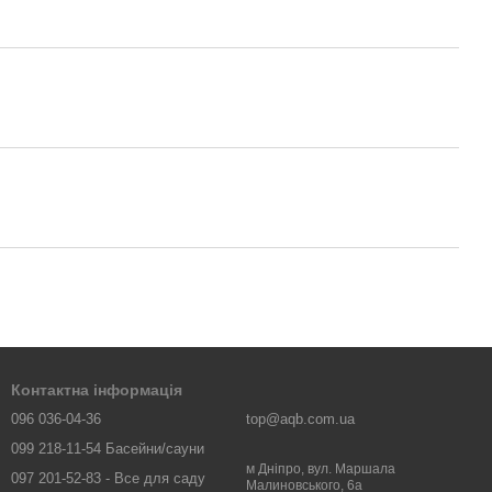
Контактна інформація
096 036-04-36
top@aqb.com.ua
099 218-11-54 Басейни/сауни
м Дніпро, вул. Маршала
097 201-52-83 - Все для саду
Малиновського, 6а