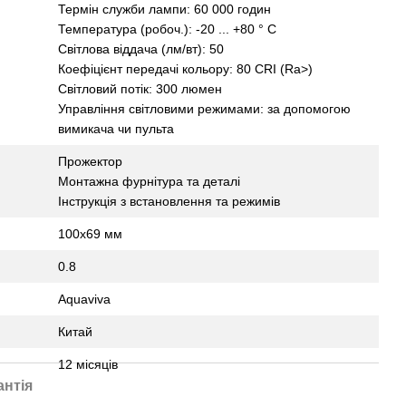
Термін служби лампи: 60 000 годин
Температура (робоч.): -20 ... +80 ° С
Світлова віддача (лм/вт): 50
Коефіцієнт передачі кольору: 80 CRI (Ra>)
Світловий потік: 300 люмен
Управління світловими режимами: за допомогою
вимикача чи пульта
Прожектор
Монтажна фурнітура та деталі
Інструкція з встановлення та режимів
100х69 мм
0.8
Aquaviva
Китай
12 місяців
антія