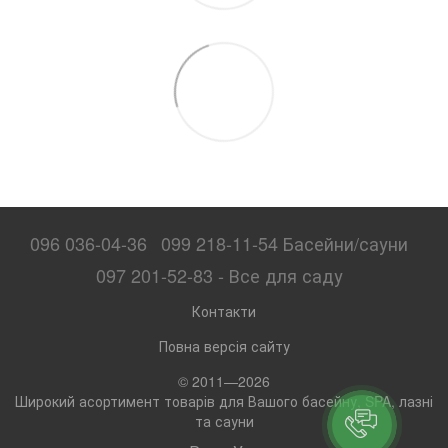
096 036-04-36
099 218-11-54 Басейни/сауни
097 201-52-83 - Все для саду
Контакти
Повна версія сайту
© 2011—2026
Широкий асортимент товарів для Вашого басейну, SPA, лазні
та сауни