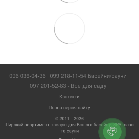
096 036-04-36
099 218-11-54 Басейни/сауни
097 201-52-83 - Все для саду
Контакти
Повна версія сайту
© 2011—2026
Широкий асортимент товарів для Вашого басейну, SPA, лазні
та сауни