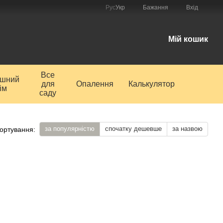
Рус
Укр
Бажання
Вхід
і
Мій кошик
Все
ишний
для
Опалення
Калькулятор
ім
саду
за популярністю
спочатку дешевше
за назвою
ортування: