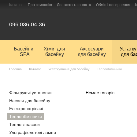
Перейти до основного контенту
Каталог
Про компанію
Доставка та оплата
Обмін і повернення
096 036-04-36
Басейни
Хімія для
Аксесуари
Устатк
і SPA
басейну
для басейну
для ба
Головна
Каталог
Устаткування для басейну
Теплообмінники
Фільтруючі установки
Немає товарів
Насоси для басейну
Електронагрівачі
Теплообмінники
Теплові насоси
Ультрафіолетові лампи