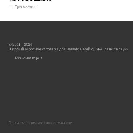
Трубчастий
0
© 2011—2026
Широкий асортимент товарів для Вашого басейну, SPA, лазні та сауни
Мобільна версія
Готова платформа для інтернет-магазину