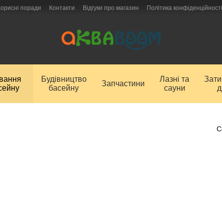
Корисні поради
Контакти
Відгуки про магазин
Політика конфіденційност
ування
Будівництво
Лазні та
Зат
Запчастини
сейну
басейну
сауни
д
С