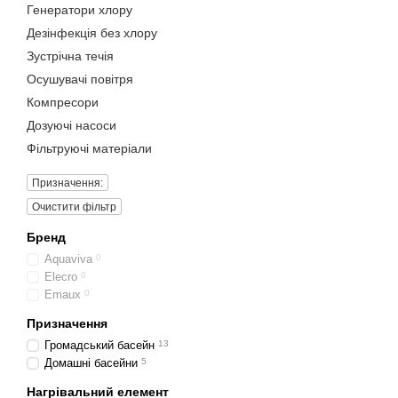
Генератори хлору
Дезінфекція без хлору
Зустрічна течія
Осушувачі повітря
Компресори
Дозуючі насоси
Фільтруючі матеріали
Призначення:
Очистити фільтр
Бренд
Aquaviva
0
Elecro
0
Emaux
0
Призначення
Громадський басейн
13
Домашні басейни
5
Нагрівальний елемент