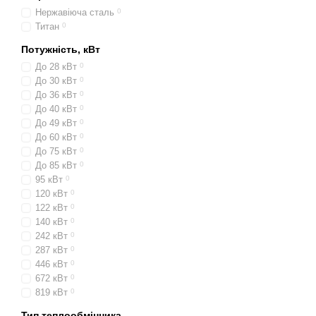
Нержавіюча сталь
0
Титан
0
Потужність, кВт
До 28 кВт
0
До 30 кВт
0
До 36 кВт
0
До 40 кВт
0
До 49 кВт
0
До 60 кВт
0
До 75 кВт
0
До 85 кВт
0
95 кВт
0
120 кВт
0
122 кВт
0
140 кВт
0
242 кВт
0
287 кВт
0
446 кВт
0
672 кВт
0
819 кВт
0
Тип теплообмінника