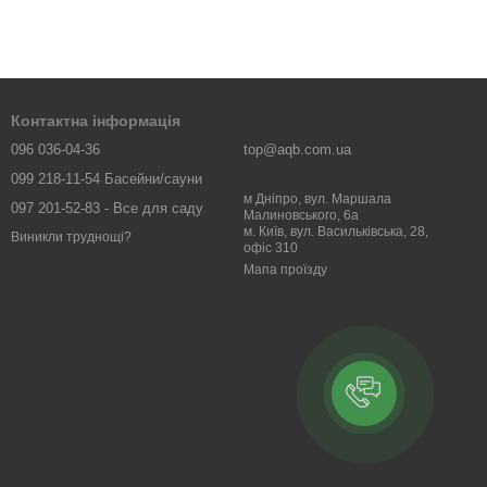
Контактна інформація
096 036-04-36
top@aqb.com.ua
099 218-11-54 Басейни/сауни
м Дніпро, вул. Маршала
097 201-52-83 - Все для саду
Малиновського, 6а
м. Київ, вул. Васильківська, 28,
Виникли труднощі?
офіс 310
Мапа проїзду