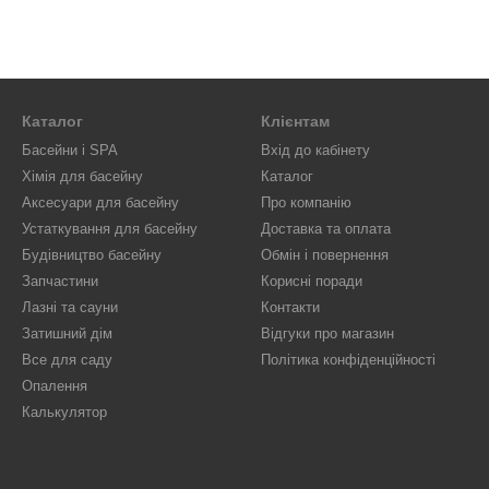
Каталог
Клієнтам
Басейни і SPA
Вхід до кабінету
Хімія для басейну
Каталог
Аксесуари для басейну
Про компанію
Устаткування для басейну
Доставка та оплата
Будівництво басейну
Обмін і повернення
Запчастини
Корисні поради
Лазні та сауни
Контакти
Затишний дім
Відгуки про магазин
Все для саду
Політика конфіденційності
Опалення
Калькулятор