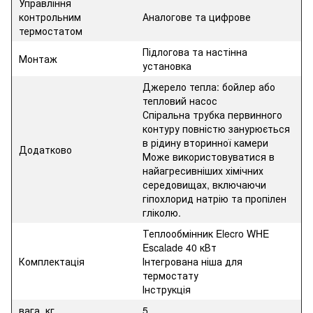
Управління
контрольним
Аналогове та цифрове
термостатом
Підлогова та настінна
Монтаж
установка
Джерело тепла: бойлер або
тепловий насос
Спіральна трубка первинного
контуру повністю занурюється
в рідину вторинної камери
Додатково
Може використовуватися в
найагресивніших хімічних
середовищах, включаючи
гіпохлорид натрію та пропілен
гліколю.
Теплообмінник Elecro WHE
Escalade 40 кВт
Комплектація
Інтегрована ніша для
термостату
Інструкція
вага, кг
5