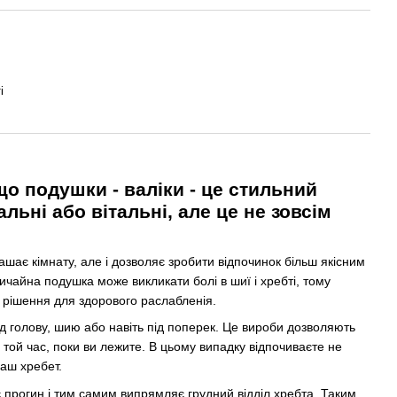
і
що подушки - валіки - це стильний
льні або вітальні, але це не зовсім
ашає кімнату, але і дозволяє зробити відпочинок більш якісним
ичайна подушка може викликати болі в шиї і хребті, тому
е рішення для здорового раслабленія.
д голову, шию або навіть під поперек. Це вироби дозволяють
 той час, поки ви лежите. В цьому випадку відпочиваєте не
ваш хребет.
 прогин і тим самим випрямляє грудний відділ хребта. Таким