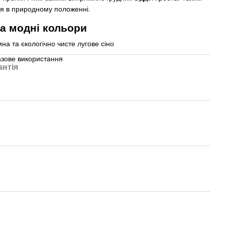
ся в природному положенні.
на модні кольори
на та єкологічно чисте лугове сіно
азове використання
антія