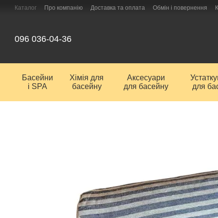
Перейти до основного контенту
Каталог
Про компанію
Доставка та оплата
Обмін і повернення
096 036-04-36
Басейни
Хімія для
Аксесуари
Устатк
і SPA
басейну
для басейну
для ба