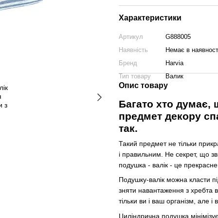
Характеристики
Артикул
G888005
Наявність
Немає в наявност
Бренд
Harvia
Тип товару
Валик
Опис товару
Багато хто думає, 
предмет декору спа
так.
Такий предмет не тільки прикр
і правильним. Не секрет, що зв
подушка - валік - це прекрасн
Подушку-валік можна класти пі
зняти навантаження з хребта в
тільки ви і ваш організм, але і 
Циліндрична подушка мінімізує