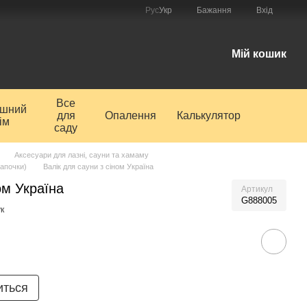
Рус
Укр
Бажання
Вхід
і
Мій кошик
Все
ишний
для
Опалення
Калькулятор
ім
саду
Аксесуари для лазні, сауни та хамаму
тапочки)
Валік для сауни з сіном Україна
ом Україна
Артикул
G888005
к
иться