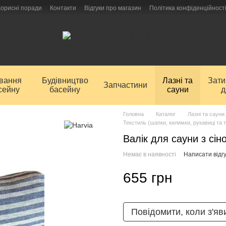
Корисні поради
Контакти
Відгуки про магазин
Політика конфіденційност
ування
Будівництво
Лазні та
Зат
Запчастини
сейну
басейну
сауни
д
Головна
Каталог
Лазні та сауни
Текстиль (шапки, килимки, рукавиці та 
Валік для сауни з сін
Немає в наявності
Написати відгу
655 грн
Повідомити, коли з'яв