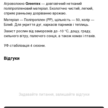
Агроволокно
Greentex
— довговічний нетканий
поліпропіленовий матеріал. Екологічно чистий, легкий,
сприяє ранньому дозріванню врожаю.
Матеріал — Поліпропілен (PP), щільність — 50, колір —
Білий. Для укриття дуг, каркасів парників і теплиць.
Захист рослин від заморозків до -10 °C, дощу, граду,
сильного вітру, палючого сонця, а також комах і птахів.
УФ-стабілізація 4 сезони.
Відгуки
Задавайте питання, залишайте відгуки