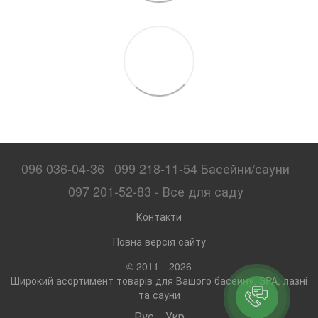
096 036-04-36
099 218-11-54 Басейни/сауни
097 201-52-83 - Все для саду
Контакти
Повна версія сайту
© 2011—2026
Широкий асортимент товарів для Вашого басейну, SPA, лазні
та сауни
Рус
Укр