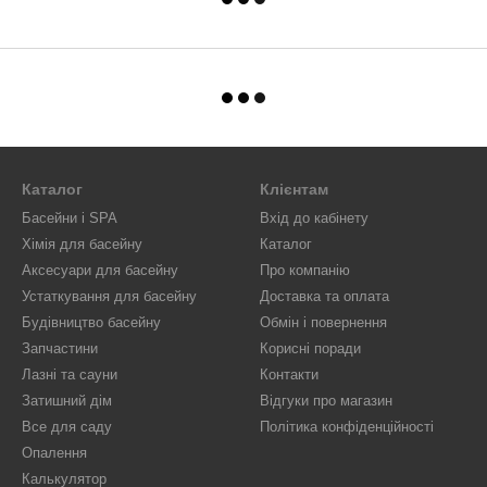
Каталог
Клієнтам
Басейни і SPA
Вхід до кабінету
Хімія для басейну
Каталог
Аксесуари для басейну
Про компанію
Устаткування для басейну
Доставка та оплата
Будівництво басейну
Обмін і повернення
Запчастини
Корисні поради
Лазні та сауни
Контакти
Затишний дім
Відгуки про магазин
Все для саду
Політика конфіденційності
Опалення
Калькулятор