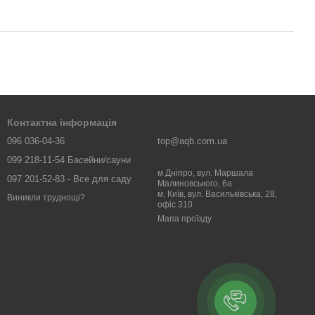
Контактна інформація
096 036-04-36
top@aqb.com.ua
099 218-11-54 Басейни/сауни
м Дніпро, вул. Маршала
097 201-52-83 - Все для саду
Малиновського, 6а
м. Київ, вул. Васильківська, 28,
Виникли труднощі?
офіс 310
Мапа проїзду