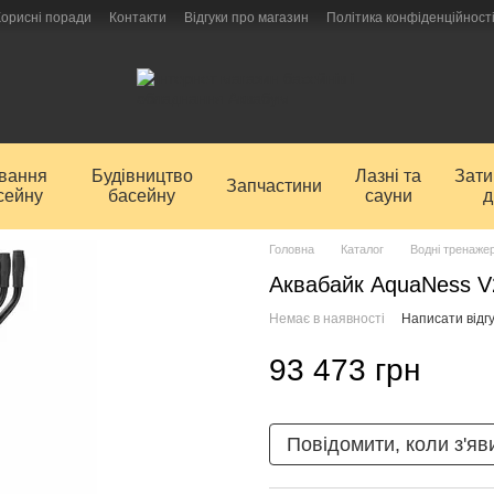
Корисні поради
Контакти
Відгуки про магазин
Політика конфіденційност
ування
Будівництво
Лазні та
Зат
Запчастини
сейну
басейну
сауни
д
Головна
Каталог
Водні тренаже
Аквабайк AquaNess V
Немає в наявності
Написати відгу
93 473 грн
Повідомити, коли з'яв