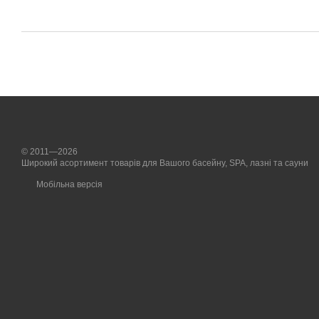
© 2011—2026
Широкий асортимент товарів для Вашого басейну, SPA, лазні та сауни
Мобільна версія