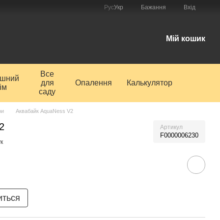
Рус
Укр
Бажання
Вхід
і
Мій кошик
Все
ишний
для
Опалення
Калькулятор
ім
саду
ри
Аквабайк AquaNess V2
2
Артикул
F0000006230
к
иться