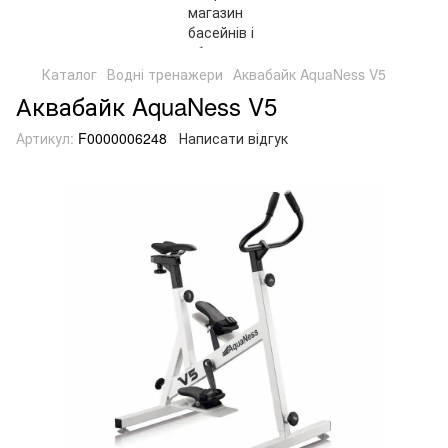
Каталог
Водні тренажери
Аквабайк AquaNess V5
Аквабайк AquaNess V5
Артикул:
F0000006248
Написати відгук