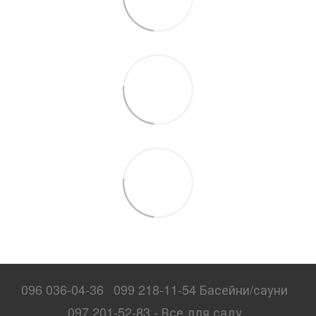
096 036-04-36
099 218-11-54 Басейни/сауни
097 201-52-83 - Все для саду