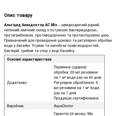
Опис товару
Альгіцид Аквадоктор АС Mix
– швидкодіючий рідкий,
непінний хімічний склад з потужною бактерицидною,
протигрибковою, противодорічною та протиспоровою дією.
Призначений для проведення шокової та регулярної обробки
води у басейні. Усуває та запобігає появі водоростей,
бактерій, грибків та спор у воді басейну.
Основні характеристики
Первинна (ударна)
обробка: 20 мл речовини
на 1 м³ води раз на 60 днів
Додатково
Регулярне оброблення: 5
мл речовини на 1 м³ води,
раз на 7 днів
Продукція сертифікована.
Виробник
AquaDoctor
Гарантія 24 місяці. Ми