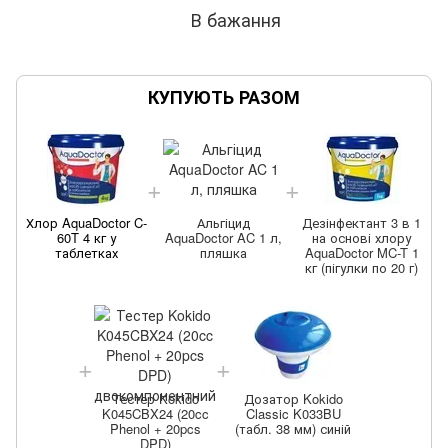
В бажання
КУПУЮТЬ РАЗОМ
Хлор AquaDoctor C-
Альгіцид
Дезінфектант 3 в 1
60T 4 кг у
AquaDoctor AC 1 л,
на основі хлору
таблетках
пляшка
AquaDoctor MC-T 1
кг (пігулки по 20 г)
Тестер Kokido
Дозатор Kokido
K045CBX24 (20cc
Classic K033BU
Phenol + 20pcs
(табл. 38 мм) синій
DPD)