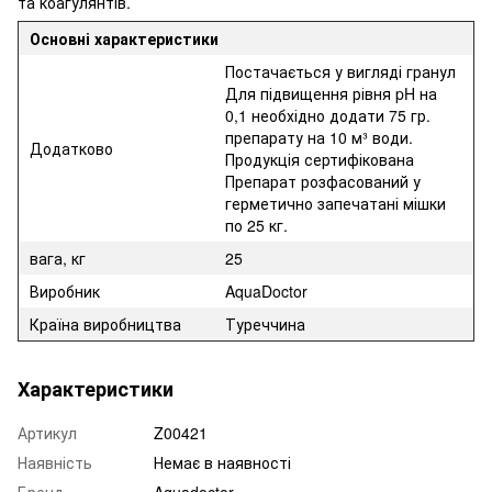
та коагулянтів.
Основні характеристики
Постачається у вигляді гранул
Для підвищення рівня pH на
0,1 необхідно додати 75 гр.
препарату на 10 м³ води.
Додатково
Продукція сертифікована
Препарат розфасований у
герметично запечатані мішки
по 25 кг.
вага, кг
25
Виробник
AquaDoctor
Країна виробництва
Туреччина
Характеристики
Артикул
Z00421
Наявність
Немає в наявності
Бренд
Aquadoctor