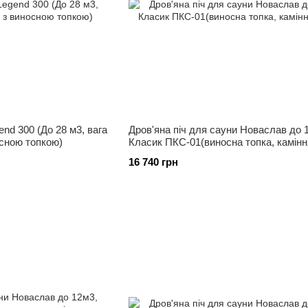
end 300 (До 28 м3, вага
Дров'яна піч для сауни Новаслав до 
осною топкою)
Класик ПКС-01(виносна топка, каміння
16 740 грн