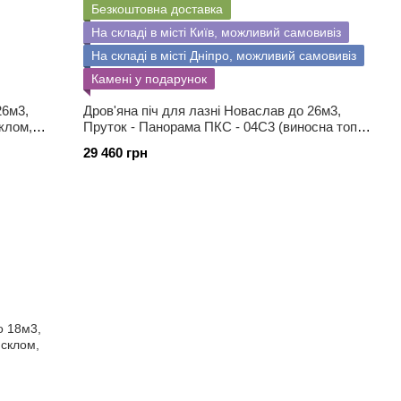
Безкоштовна доставка
На складі в місті Київ, можливий самовивіз
На складі в місті Дніпро, можливий самовивіз
Камені у подарунок
26м3,
Дров'яна піч для лазні Новаслав до 26м3,
клом,
Пруток - Панорама ПКС - 04С3 (виносна топка
зі склом, каміння 140 кг)
29 460 грн