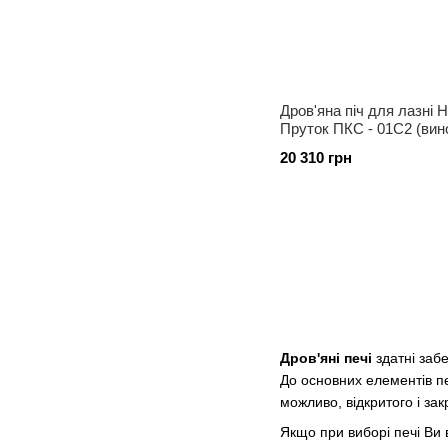
Дров'яна піч для лазні 
Пруток ПКС - 01С2 (вино
каміння 100 кг)
20 310 грн
Дров'яні печі
здатні забе
До основних елементів пе
можливо, відкритого і за
Якщо при виборі печі Ви