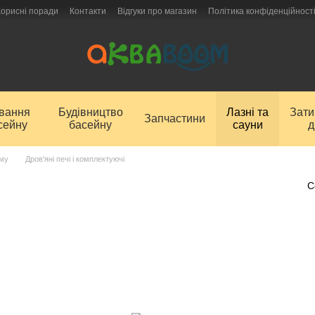
Корисні поради
Контакти
Відгуки про магазин
Політика конфіденційност
ування
Будівництво
Лазні та
Зат
Запчастини
сейну
басейну
сауни
д
аму
Дров'яні печі і комплектуючі
С