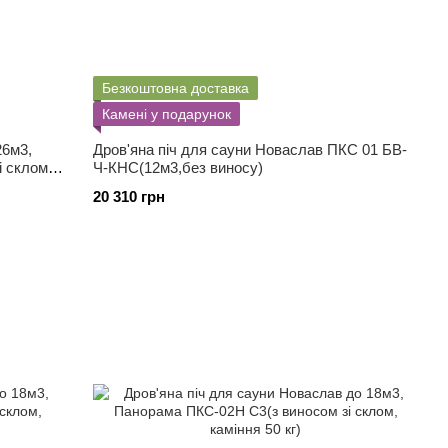
Безкоштовна доставка
Камені у подарунок
26м3,
Дров'яна піч для сауни Новаслав ПКС 01 БВ-
і склом,
Ч-КНС(12м3,без виносу)
20 310 грн