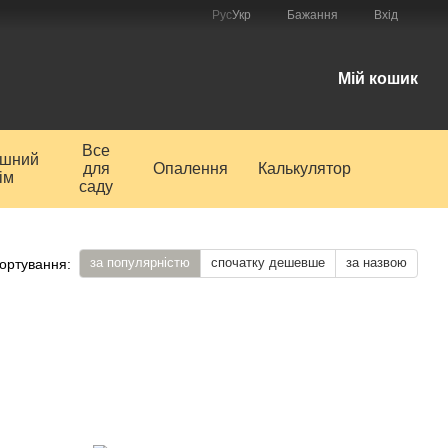
Рус
Укр
Бажання
Вхід
і
Мій кошик
Все
ишний
для
Опалення
Калькулятор
ім
саду
за популярністю
спочатку дешевше
за назвою
ортування: