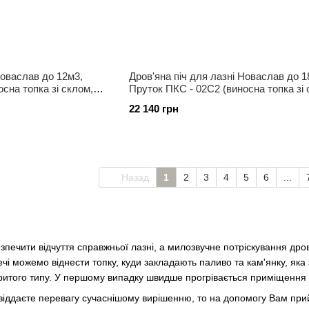
Новаслав до 12м3,
Дров'яна піч для лазні Новаслав до 1
сна топка зі склом,
Пруток ПКС - 02С2 (виносна топка зі 
каміння 120 кг)
22 140 грн
Назад
1
2
3
4
5
6
...
зпечити відчуття справжньої лазні, а милозвучне потріскування др
чі можемо віднести топку, куди закладають паливо та кам'янку, яка 
критого типу. У першому випадку швидше прогрівається приміщення п
 віддаєте перевагу сучаснішому вирішенню, то на допомогу Вам при