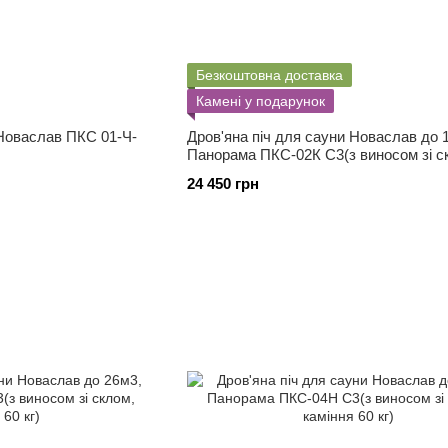
Безкоштовна доставка
Камені у подарунок
 Новаслав ПКС 01-Ч-
Дров'яна піч для сауни Новаслав до 
Панорама ПКС-02К С3(з виносом зі с
каміння 50 кг)
24 450 грн