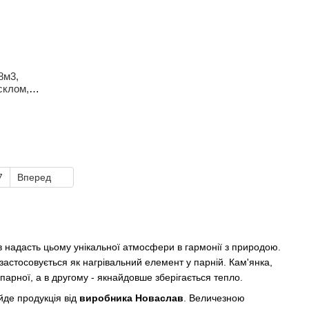
8м3,
склом,
7
Вперед
ов надасть цьому унікальної атмосфери в гармонії з природою.
застосовується як нагрівальний елемент у парній. Кам'янка,
арної, а в другому - якнайдовше зберігається тепло.
йде продукція від
виробника Новаслав
. Величезною