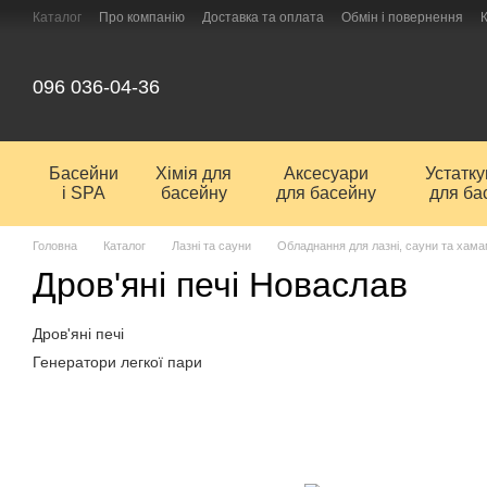
Перейти до основного контенту
Каталог
Про компанію
Доставка та оплата
Обмін і повернення
096 036-04-36
Басейни
Хімія для
Аксесуари
Устатк
і SPA
басейну
для басейну
для ба
Головна
Каталог
Лазні та сауни
Обладнання для лазні, сауни та хам
Дров'яні печі Новаслав
Дров'яні печі
Генератори легкої пари