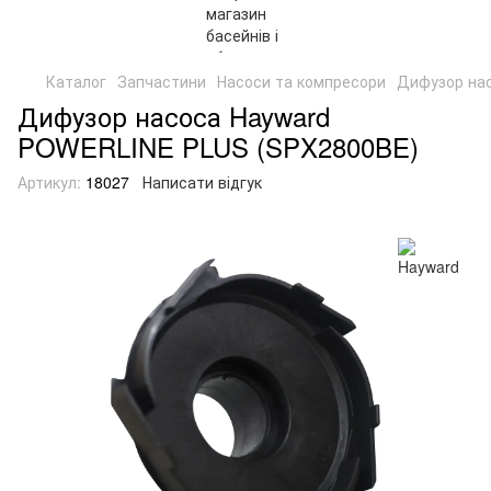
Каталог
Запчастини
Насоси та компресори
Дифузор на
Дифузор насоса Hayward
POWERLINE PLUS (SPX2800BE)
Артикул:
18027
Написати відгук