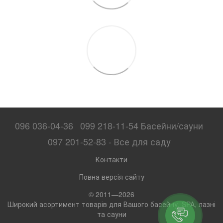
096 036-04-36
099 218-11-54 Басейни/сауни
097 201-52-83 - Все для саду
Контакти
Повна версія сайту
© 2011—2026
Широкий асортимент товарів для Вашого басейну, SPA, лазні
та сауни