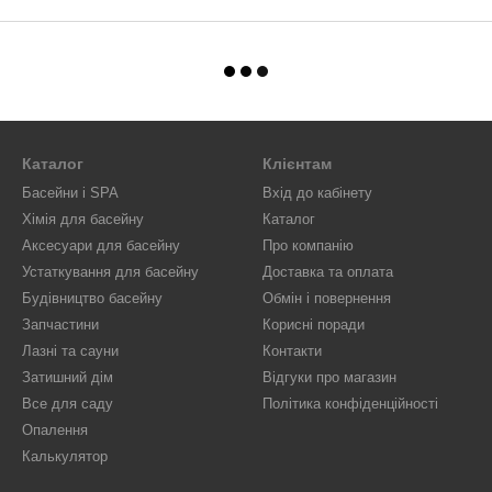
Каталог
Клієнтам
Басейни і SPA
Вхід до кабінету
Хімія для басейну
Каталог
Аксесуари для басейну
Про компанію
Устаткування для басейну
Доставка та оплата
Будівництво басейну
Обмін і повернення
Запчастини
Корисні поради
Лазні та сауни
Контакти
Затишний дім
Відгуки про магазин
Все для саду
Політика конфіденційності
Опалення
Калькулятор