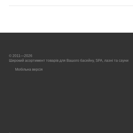
© 2011—2026
Широкий асортимент товарів для Вашого басейну, SPA, лазні та сауни
Мобільна версія