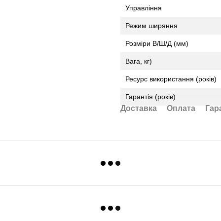
Управління
Режим ширяння
Розміри В/Ш/Д (мм)
Вага, кг)
Ресурс використання (років)
Гарантія (років)
Доставка
Оплата
Гар