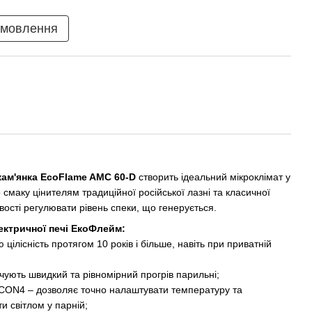
амовлення
кам'янка EcoFlame AMC 60-D
створить ідеальний мікроклімат у
 смаку цінителям традиційної російської лазні та класичної
вості регулювати рівень спеки, що генерується.
ектричної печі ЕкоФлейм:
 цілісність протягом 10 років і більше, навіть при приватній
чують швидкий та рівномірний прогрів парильні;
я СON4 – дозволяє точно налаштувати температуру та
и світлом у парній;