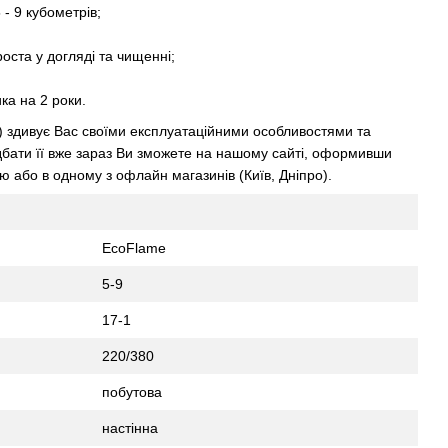
- 9 кубометрів;
оста у догляді та чищенні;
ика на 2 роки.
) здивує Вас своїми експлуатаційними особливостями та
бати її вже зараз Ви зможете на нашому сайті, оформивши
 або в одному з офлайн магазинів (Київ, Дніпро).
EcoFlame
5-9
17-1
220/380
побутова
настінна