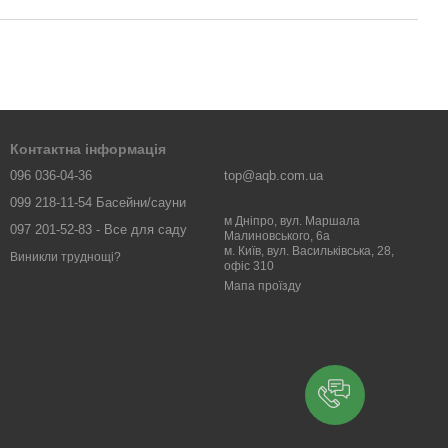
Контактна інформація
096 036-04-36
top@aqb.com.ua
099 218-11-54 Басейни/сауни
м Дніпро, вул. Маршала
097 201-52-83 - Все для саду
Малиновського, 6а
м. Київ, вул. Васильківська, 28,
Виникли труднощі?
офіс 310
Мапа проїзду