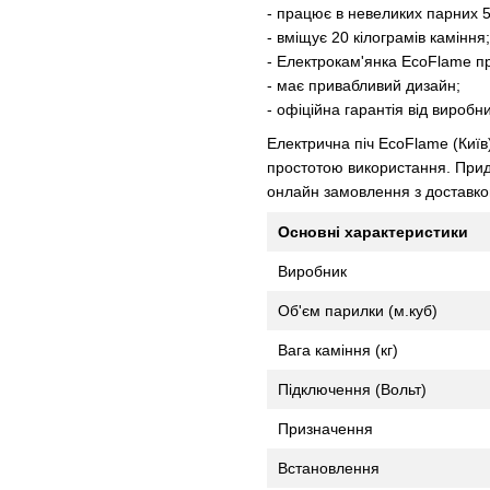
- працює в невеликих парних 5 
- вміщує 20 кілограмів каміння;
- Електрокам'янка EcoFlame пр
- має привабливий дизайн;
- офіційна гарантія від виробн
Електрична піч EcoFlame (Київ
простотою використання. Прид
онлайн замовлення з доставкою
Основні характеристики
Виробник
Об'єм парилки (м.куб)
Вага каміння (кг)
Підключення (Вольт)
Призначення
Встановлення