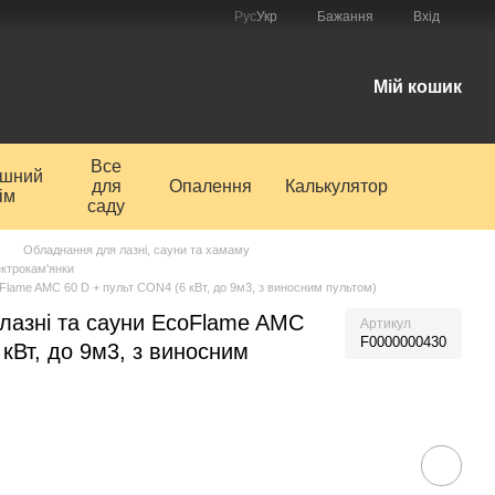
Рус
Укр
Бажання
Вхід
і
Мій кошик
Все
ишний
для
Опалення
Калькулятор
ім
саду
Обладнання для лазні, сауни та хамаму
ктрокам'янки
oFlame AMC 60 D + пульт CON4 (6 кВт, до 9м3, з виносним пультом)
лазні та сауни EcoFlame AMC
Артикул
F0000000430
 кВт, до 9м3, з виносним