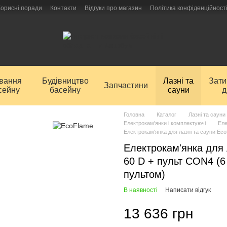
Корисні поради
Контакти
Відгуки про магазин
Політика конфіденційност
ування
Будівництво
Лазні та
Зат
Запчастини
сейну
басейну
сауни
д
Головна
Каталог
Лазні та сауни
Електрокам'янки і комплектуючі
Еле
Електрокам'янка для лазні та сауни Ec
Електрокам'янка для 
60 D + пульт CON4 (6
пультом)
В наявності
Написати відгук
13 636 грн