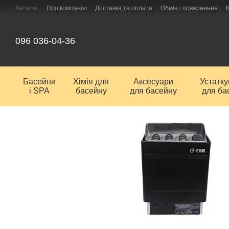
Перейти до основного контенту
Каталог
Про компанію
Доставка та оплата
Обмін і повернення
096 036-04-36
Басейни
Хімія для
Аксесуари
Устатк
і SPA
басейну
для басейну
для ба