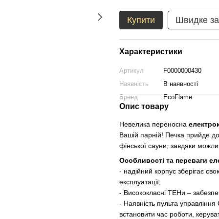
Купити
Швидке з
Характеристики
Артикул
F0000000430
Наявність
В наявності
Бренд
EcoFlame
Опис товару
Невелика переносна
електро
Вашій парній! Печка прийде до
фінської сауни, завдяки можли
Особливості та переваги ел
- надійний корпус зберігає свою
експлуатації;
- Висококласні ТЕНи – забезпе
- Наявність пульта управлінн
встановити час роботи, керуват