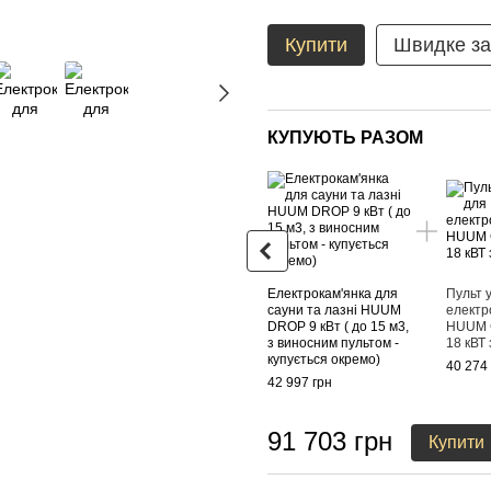
Купити
Швидке з
КУПУЮТЬ РАЗОМ
Електрокам'янка для
Пульт 
сауни та лазні HUUM
електр
DROP 9 кВт ( до 15 м3,
HUUM G
з виносним пультом -
18 кВТ
купується окремо)
40 274
42 997 грн
91 703 грн
Купити