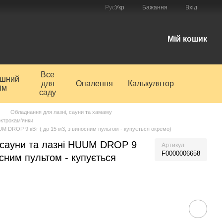
Рус
Укр
Бажання
Вхід
і
Мій кошик
Все
ишний
для
Опалення
Калькулятор
ім
саду
Обладнання для лазні, сауни та хамаму
ктрокам'янки
UM DROP 9 кВт ( до 15 м3, з виносним пультом - купується окремо)
 сауни та лазні HUUM DROP 9
Артикул
F0000006658
осним пультом - купується