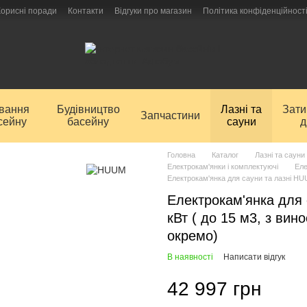
Корисні поради
Контакти
Відгуки про магазин
Політика конфіденційност
ування
Будівництво
Лазні та
Зат
Запчастини
сейну
басейну
сауни
д
Головна
Каталог
Лазні та сауни
Електрокам'янки і комплектуючі
Еле
Електрокам'янка для сауни та лазні HU
Електрокам'янка для
кВт ( до 15 м3, з вин
окремо)
В наявності
Написати відгук
42 997 грн