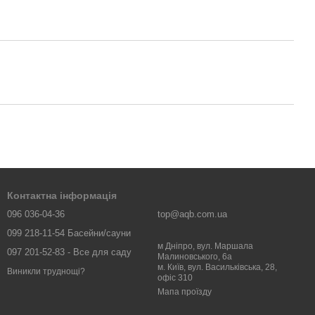
Контактна інформація
096 036-04-36
top@aqb.com.ua
099 218-11-54 Басейни/сауни
м Дніпро, вул. Маршала
097 201-52-83 - Все для саду
Малиновського, 6а
м. Київ, вул. Васильківська, 28,
Виникли труднощі?
офіс 310
Мапа проїзду