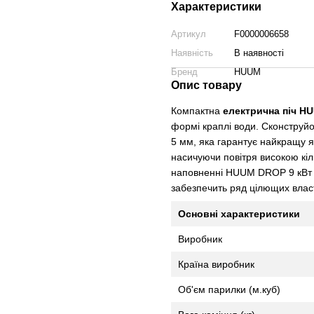
Характеристики
Артикул
F0000006658
Наявність
В наявності
Бренд
HUUM
Опис товару
Компактна
електрична піч H
формі краплі води. Сконструй
5 мм, яка гарантує найкращу як
насичуючи повітря високою кіль
наповненні HUUM DROP 9 кВт ш
забезпечить ряд цілющих влас
Основні характеристики
Виробник
Країна виробник
Об'єм парилки (м.куб)