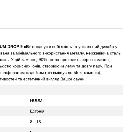
UUM DROP 9 кВт
поєднує в собі якість та унікальний дизайн у
ована за мінімального використання металу, нержавіюча сталь
ість. У цій кам'янці 90% тепла проходить через каміння,
кістю корисних іонів, створюючи легку та довгу пару. При
ліфованим жадеїтом (піч вміщує до 55 кг каменів),
тивостей та естетичний вигляд Вашої сауни.
HUUM
Естонія
8 - 15