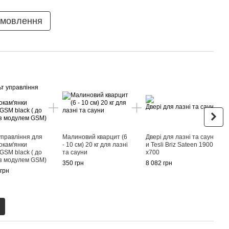
амовлення
КУ
управління для
Малиновий кварцит (6
Двері для лазні та саун
окам'янки
- 10 см) 20 кг для лазні
и Tesli Briz Sateen 1900
SM black ( до
та сауни
x700
Елек
 з модулем GSM)
350 грн
8 082 грн
та л
 грн
( до 
пульт
42 99
72