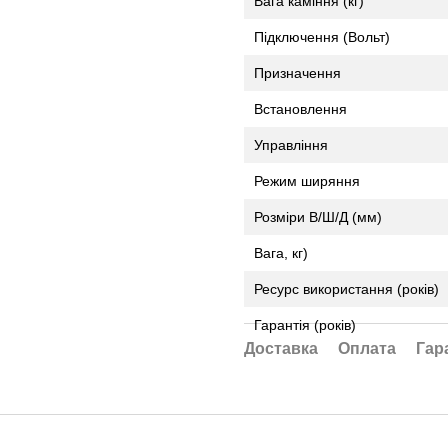
Вага каміння (кг)
Підключення (Вольт)
Призначення
Встановлення
Управління
Режим ширяння
Розміри В/Ш/Д (мм)
Вага, кг)
Ресурс використання (років)
Гарантія (років)
Доставка
Оплата
Гар