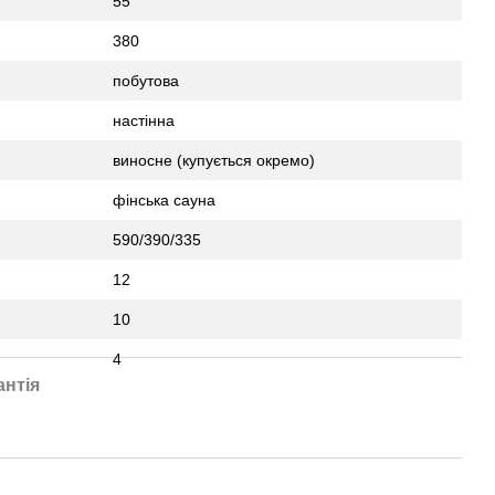
55
380
побутова
настінна
виносне (купується окремо)
фінська сауна
590/390/335
12
10
4
антія