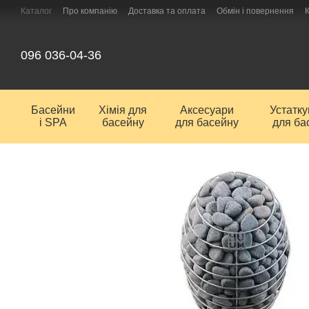
Перейти до основного контенту
Каталог
Про компанію
Доставка та оплата
Обмін і повернення
096 036-04-36
Басейни
Хімія для
Аксесуари
Устатк
і SPA
басейну
для басейну
для ба