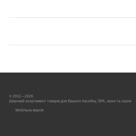
© 2011—2026
Широкий асортимент товарів для Вашого басейну, SPA, лазні та сауни
Мобільна версія