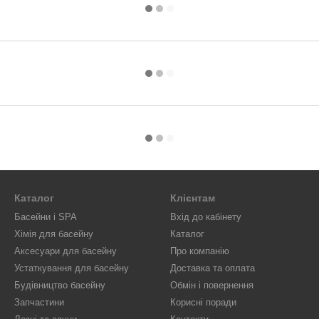
Каталог
Клієнтам
Басейни і SPA
Вхід до кабінету
Хімія для басейну
Каталог
Аксесуари для басейну
Про компанію
Устаткування для басейну
Доставка та оплата
Будівництво басейну
Обмін і повернення
Запчастини
Корисні поради