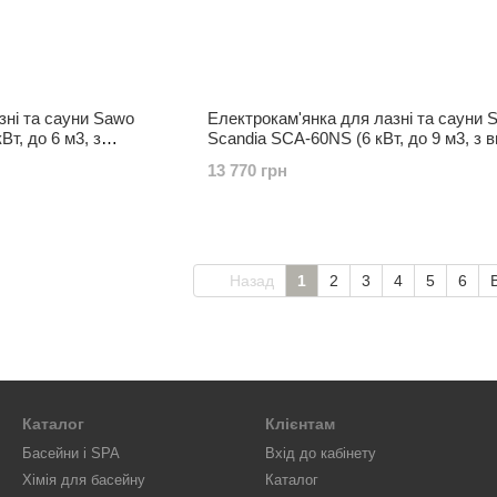
зні та сауни Sawo
Електрокам'янка для лазні та сауни 
т, до 6 м3, з
Scandia SCA-60NS (6 кВт, до 9 м3, з 
пультом)
13 770 грн
Назад
1
2
3
4
5
6
Каталог
Клієнтам
Басейни і SPA
Вхід до кабінету
Хімія для басейну
Каталог