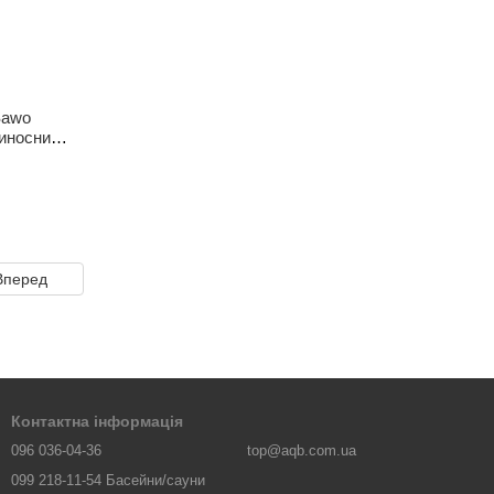
Sawo
виносним
Вперед
Контактна інформація
096 036-04-36
top@aqb.com.ua
099 218-11-54 Басейни/сауни