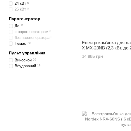
24 кВт
5
25 кВт
0
Парогенератор
Да
11
с парогенератором
0
без парогенератора
0
Електрокам'янка для лаз
Немає
70
X MX-23NB (2,3 кВт, до 
Пульт управління
пультом)
14 985 грн
Виносной
69
Вбудований
19