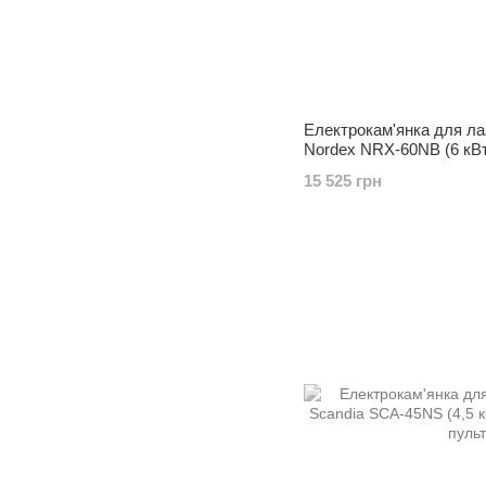
Електрокам'янка для ла
Nordex NRX-60NB (6 кВт,
вбудованим пультом)
15 525 грн