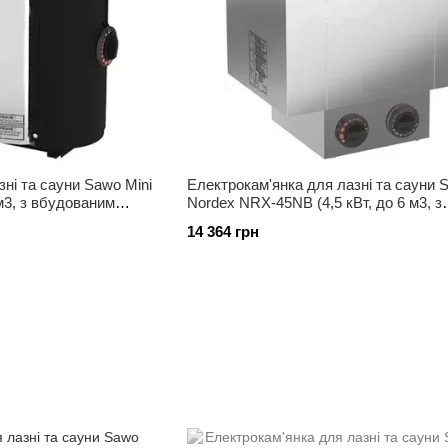
ні та сауни Sawo Mini
Електрокам'янка для лазні та сауни 
м3, з вбудованим
Nordex NRX-45NB (4,5 кВт, до 6 м3, з
вбудованим пультом)
14 364 грн