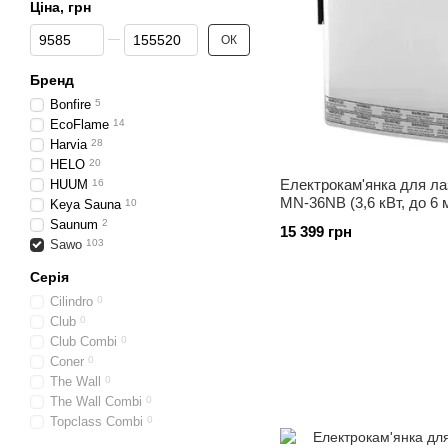
Ціна, грн
Від Ціна, грн
До Ціна, грн
ОК
Бренд
Bonfire
5
EcoFlame
14
Harvia
28
HELO
20
Електрокам'янка для лаз
HUUM
16
MN-36NB (3,6 кВт, до 6 
Keya Sauna
10
пультом)
Saunum
2
15 399 грн
Sawo
103
Серія
Cilindro
0
Club
0
Club Combi
0
Coner
0
The Wall
0
The Wall Combi
0
Topclass Combi
0