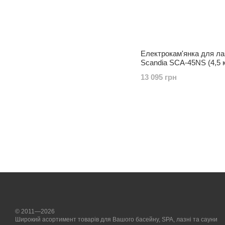
Електрокам'янка для ла
Scandia SCA-45NS (4,5 кВ
виносним пультом)
13 095 грн
© 2011—2026
Широкий асортимент товарів для Вашого басейну, SPA, лазні та сауни