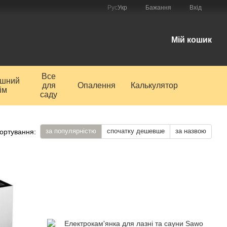
Рус
Укр
Бажання
Вхід
і
Мій кошик
Все
ишний
для
Опалення
Калькулятор
ім
саду
за популярністю
спочатку дешевше
за назвою
ортування: