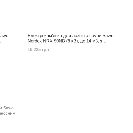
Sawo
Електрокам'янка для лазні та сауни Sawo
Nordex NRX-90NB (9 кВт, до 14 м3, з
вбудованим пультом)
18 225 грн