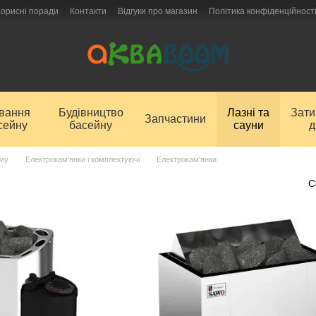
Корисні поради
Контакти
Відгуки про магазин
Політика конфіденційност
ування
Будівництво
Лазні та
Зат
Запчастини
сейну
басейну
сауни
д
аму
Електрокам'янки і комплектуючі
Електрокам'янки
С