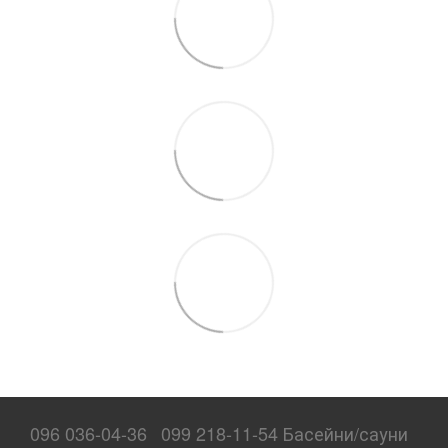
096 036-04-36
099 218-11-54 Басейни/сауни