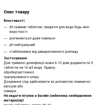
Опис товару
Властивості
20-грамові таблетки, придатні для води будь-якої
жорсткості
розчиняється дуже повільно
рН нейтральний
стабілізовано від швидкоплинного розпаду
Застосування
Для тривалої дезінфекції кожні 6-10 днів додавати по 5
таблеток на 10 мЗ води. Ударну
обробку|застояної|
гранульованого хлору.
Дозування слід здійснювати за допомогою плаваючої
капсули або
скімера.
Не кидати пігулки а басейн (небезпека знебарвлення
матеріалів)!
Ідеальний рівень хлору: 06-10.