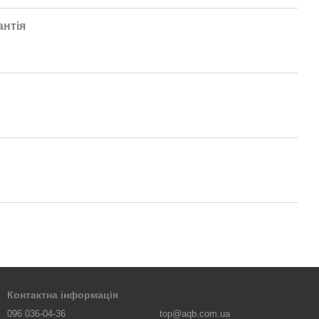
антія
Контактна інформація
096 036-04-36
top@aqb.com.ua