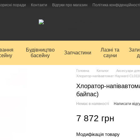
Корисні поради
Контакти
Відгуки про магазин
Політика конфіденційност
ування
Будівництво
Лазні та
Зат
Запчастини
сейну
басейну
сауни
д
Головна
Каталог
Аксесуари для
Хлоратор-напівавтомат Hayward CL0110
Хлоратор-напівавтом
байпас)
Немає в наявності
Написати відгу
7 872 грн
Модифікація товару