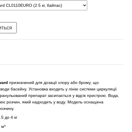
иться
ward
призначений для дозації хлору або брому, що
води басейну. Установка входить у лінію системи циркуляції
ранульований препарат засипається у відсік пристрою. Вода,
ює розчин, який надходить у воду. Модель оснащена
озчину.
5 до 4 кг
 м³