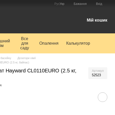
Рус
Укр
Бажання
Вхід
і
Мій кошик
Все
ишний
для
Опалення
Калькулятор
ім
саду
 басейну
Дозатори хімії
EURO (2.5 кг, байпас)
ат Hayward CL0110EURO (2.5 кг,
Артикул
52523
к