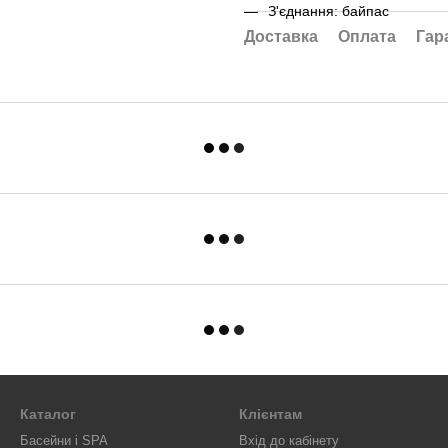
З'єднання: байпас
Доставка
Оплата
Гар
Каталог
Клієнтам
Басейни і SPA
Вхід до кабінету