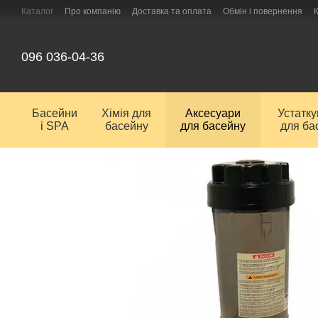
Перейти до основного контенту
Каталог
Про компанію
Доставка та оплата
Обмін і повернення
096 036-04-36
Басейни
Хімія для
Аксесуари
Устатк
і SPA
басейну
для басейну
для ба