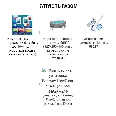
КУПУЮТЬ РАЗОМ
Комплект хімії для
Каркасний басейн
Збиральний
каркасних басейнів
Bestway 56620
комплект Bestway
к
до 10м³ (для
(427х250х100 см) з
58237
жорсткої води з
картриджним
залізом у складі)
фільтром та
сходами
Фільтраційна
установка Bestway
FlowClear 58497
(5.6 м3/год, D254)