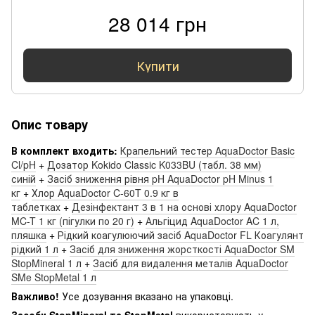
28 014 грн
Купити
Опис товару
В комплект входить:
Крапельний тестер AquaDoctor Basic
Cl/pH
+
Дозатор Kokido Classic K033BU (табл. 38 мм)
синій
+
Засіб зниження рівня pH AquaDoctor pH Minus 1
кг
+
Хлор AquaDoctor C-60T 0.9 кг в
таблетках
+
Дезінфектант 3 в 1 на основі хлору AquaDoctor
MC-T 1 кг (пігулки по 20 г)
+
Альгіцид AquaDoctor AC 1 л,
пляшка
+
Рідкий коагулюючий засіб AquaDoctor FL Коагулянт
рідкий 1 л
+
Засіб для зниження жорсткості AquaDoctor SM
StopMineral 1 л
+
Засіб для видалення металів AquaDoctor
SMe StopMetal 1 л
Важливо!
Усе дозування вказано на упаковці.
Засоби StopMineral та StopMetal
використовують у