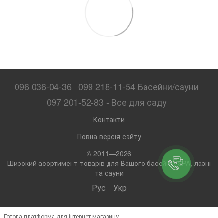
096 036-04-36
099 218-11-54 Басейни/сауни
097 201-52-83 - Все для саду
Контакти
Повна версія сайту
© 2011—2026
Широкий асортимент товарів для Вашого басейну, SPA, лазні
та сауни
Рус
Укр
Готова платформа для інтернет-магазину