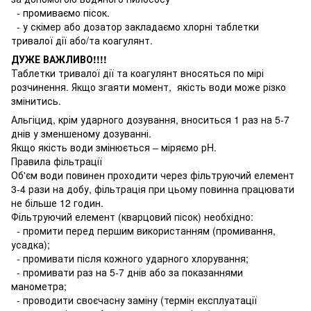
- промиваємо пісок.
- у скімер або дозатор закладаємо хлорні таблетки
тривалої дії або/та коагулянт.
ДУЖЕ ВАЖЛИВО!!!!
Таблетки тривалої дії та коагулянт вносяться по мірі
розчинення. Якщо згаяти момент, якість води може різко
змінитись.
Альгіцид, крім ударного дозування, вноситься 1 раз на 5-7
днів у зменшеному дозуванні.
Якщо якість води змінюється – міряємо рH.
Правила фільтрації
Об'єм води повинен проходити через фільтруючий елемент
3-4 рази на добу, фільтрація при цьому повинна працювати
не більше 12 годин.
Фільтруючий елемент (кварцовий пісок) необхідно:
- промити перед першим використанням (промивання,
усадка);
- промивати після кожного ударного хлорування;
- промивати раз на 5-7 днів або за показаннями
манометра;
- проводити своєчасну заміну (термін експлуатації