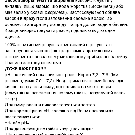
випадку, якщо відомо, що вода жорстка (StopMineral) або
має залізо у складі (StopMetal). Застосовуються обидва
засоби відразу після заповнення басейна водою, до
основного алгоритму догляду, та при доливі води в басейн.
Краще використовувати разом, підсилюють дію один
одного.
100% позитивний результат можливий в результаті
застосування якісної фільтрації, хімії у правильному
алгоритмі та своєчасному механічному прибиранні басейну.
Правила застосування хімії
ДУЖЕ ВАЖЛИВО!!!!
рH – ключовий показник контролю. Норма 7,2 - 7,6. (Ми
рекомендуємо 7,0 – 7,2). Не дотримання норми блокує дію
кисню, хлору, альгіциду, що впливає на якість води
(помутніння, позеленіння, каламутність, неприємний запах
тощо).
Для вимірювання використовується тестер.
Для корекції рівня pH, залежно від Ваших показників,
застосовуються:
pH- або pH+
Для дезинфекції потрібен хлор двох видів:
-Швидкорозчинний (шоковий/ударний)