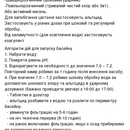
-Повільнорозчинний (тривалий чистий хлор або 3в1) .
Або активний кисень.
Для запобігання цвітіння застосовують альгіцид.
Застосовують у різних дозах при шоковій та регулярній
обробці.
Від каламутності (для освітлення води) застосовують
коагулянт
Алгоритм дій для запуску басейну
1. Набрати воду;
2. Поміряти рівень pH;
3. Відкоригувати за необхідності до значення 7,0 – 7,2.
Повторний замір робимо за 1 годину після внесення засобу;
4. При значенні 7,0 – 7,2 робимо шокову обробку води за
допомогою шокового хлору та альгіциду в ударному
дозуванні (бажано проводити увечері з 16:00 до 17:00):
- Таблетки в дозатор
- альгіцид розбавити з водою та розлити по периметру
басейну.
- увімкнути фільтрацію на 5-6 годин
- на ніч технічна перерва (8-10 годин)
- на ранок включаємо фільтрацію, якщо є осад прибираємо
за допомогою водяного пилососу