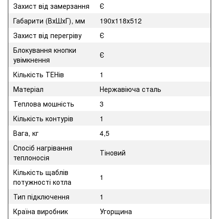
Захист від замерзання
Є
Габарити (ВхШхГ), мм
190х118х512
Захист від перегріву
Є
Блокування кнопки
Є
увімкнення
Кількість ТЕНів
1
Матеріал
Нержавіюча сталь
Теплова мошність
3
Кількість контурів
1
Вага, кг
4,5
Спосіб нагрівання
Тіновий
теплоносія
Кількість щаблів
1
потужності котла
Тип підключення
1
Країна виробник
Угорщина