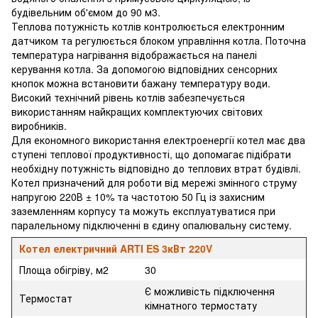
будівельним об'ємом до 90 м3.
Теплова потужність котлів контролюється електронним
датчиком та регулюється блоком управління котла. Поточна
температура нагрівання відображається на панелі
керування котла. За допомогою відповідних сенсорних
кнопок можна встановити бажану температуру води.
Високий технічний рівень котлів забезпечується
використанням найкращих комплектуючих світових
виробників.
Для економного використання електроенергії котел має два
ступені теплової продуктивності, що допомагає підібрати
необхідну потужність відповідно до теплових втрат будівлі.
Котел призначений для роботи від мережі змінного струму
напругою 220В ± 10% та частотою 50 Гц із захисним
заземленням корпусу та можуть експлуатуватися при
паралельному підключенні в єдину опалювальну систему.
Котел електричний ARTI ES 3кВт 220V
Площа обігріву, м2
30
Є можливість підключення
Термостат
кімнатного термостату