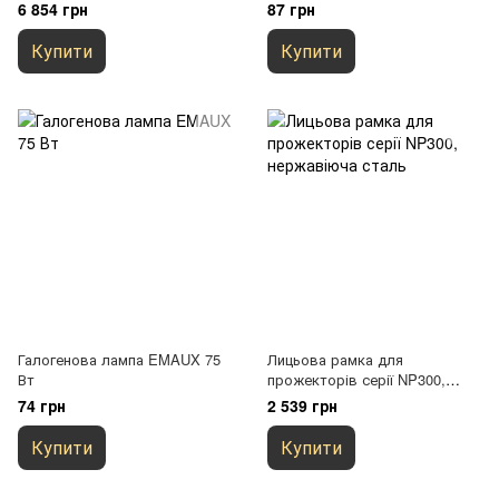
S/S накладка, латунні вставки
6 854 грн
87 грн
Купити
Купити
Галогенова лампа EMAUX 75
Лицьова рамка для
Вт
прожекторів серії NP300,
нержавіюча сталь
74 грн
2 539 грн
Купити
Купити