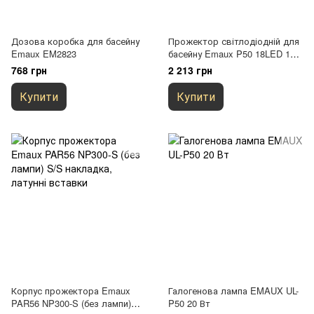
Дозова коробка для басейну
Прожектор світлодіодній для
Emaux EM2823
басейну Emaux P50 18LED 1
Вт RGB
768 грн
2 213 грн
Купити
Купити
Корпус прожектора Emaux
Галогенова лампа EMAUX UL-
PAR56 NP300-S (без лампи)
P50 20 Вт