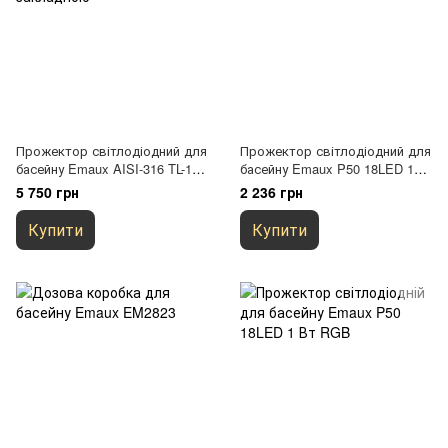
Прожектор світлодіодний для
Прожектор світлодіодний для
басейну Emaux AISI-316 TL-1
басейну Emaux P50 18LED 1
1LED 3 Вт White, з закладною
Вт White
5 750 грн
2 236 грн
Купити
Купити