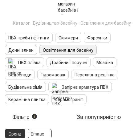
Каталог
Будівництво басейну
Освітлення для басейну
ПВХ труби і фітинги
Скіммери
Форсунки
Донні зливи
Освітлення для басейну
ПВХ плівка
Драбини і поручні
Мозаїка
Водоспади
Гідромасаж
Переливна решітка
Будівельна хімія
Запірна арматура ПВХ
Керамічна плитка
Керамограніт
Фільтр
За популярністю
1
Бренд
Emaux