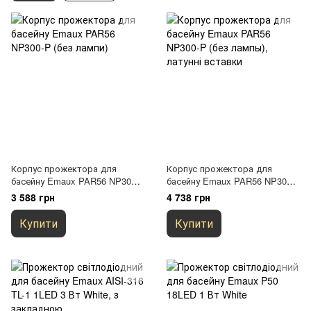
Корпус прожектора для
Корпус прожектора для
басейну Emaux PAR56 NP300-
басейну Emaux PAR56 NP300-
P (без лампи)
P (без лампы), латунні
3 588 грн
4 738 грн
вставки
Купити
Купити