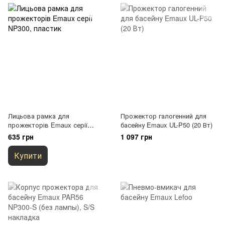
Лицьова рамка для
Прожектор галогенний для
прожекторів Emaux серії
басейну Emaux UL-P50 (20 Вт)
NP300, пластик
635 грн
1 097 грн
Купити