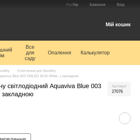
Рус
Укр
Бажання
Вхід
і
Мій кошик
Все
ишний
для
Опалення
Калькулятор
ім
саду
асейну
Освітлення для басейну
uaviva Blue 003 546LED 36 Вт White, з закладною
у світлодіодний Aquaviva Blue 003
Артикул
27076
з закладною
амовлення