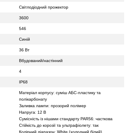
Світлодіодний прожектор
3600
546
Синій
36 Вт
Вбудований/настінний
4
IP68
Матеріал корпусу: суміш АБС-пластику та
полікарбонату
Заливка лампи: прозорий полімер
Напруга: 12 В
Сумісність із нішами стандарту PAR56: часткова
Стійкість до корозії та ультрафіолету: так
Колірний діапазон: White (холодний білий)