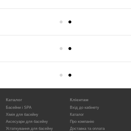
Каталог
Клієнтам
Басейни і SPA
Вхід до кабінету
Хімія для басейну
Каталог
Аксесуари для басейну
Про компанію
Устаткування для басейну
Доставка та оплата