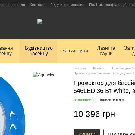
Корисні поради
Контакти
Відгуки про магазин
Політика конфіденційност
ування
Будівництво
Лазні та
Зат
Запчастини
сейну
басейну
сауни
д
Головна
Каталог
Будівництво б
Прожектор для басейну світлодіодний Aq
Прожектор для басейн
546LED 36 Вт White, 
В наявності
Написати відгук
10 396 грн
Купити
Швидке з