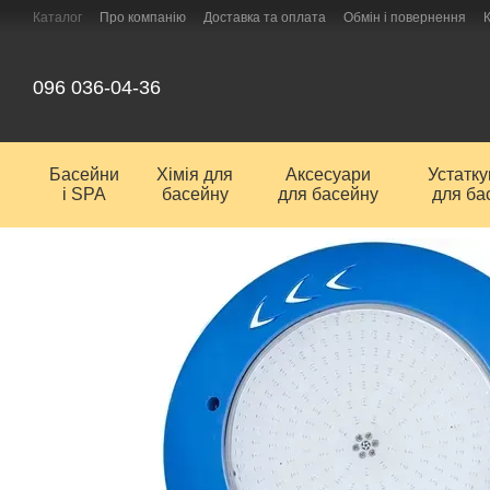
Перейти до основного контенту
Каталог
Про компанію
Доставка та оплата
Обмін і повернення
096 036-04-36
Басейни
Хімія для
Аксесуари
Устатк
і SPA
басейну
для басейну
для ба