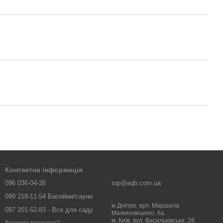
Контактна інформація
096 036-04-36
top@aqb.com.ua
099 218-11-54 Басейни/сауни
м Дніпро, вул. Маршала
097 201-52-83 - Все для саду
Малиновського, 6а
м. Київ, вул. Васильківська, 28,