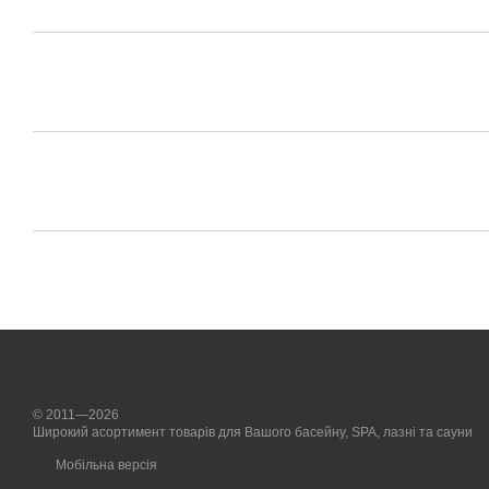
© 2011—2026
Широкий асортимент товарів для Вашого басейну, SPA, лазні та сауни
Мобільна версія