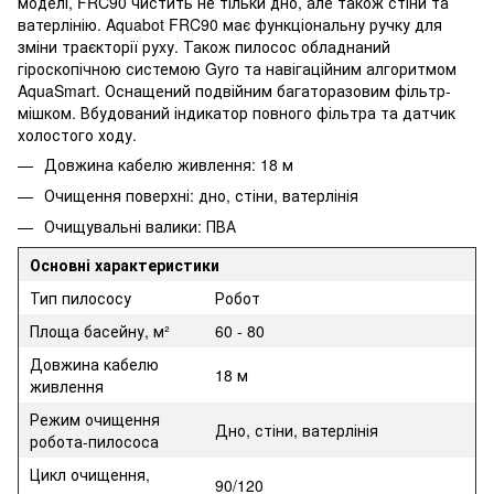
моделі, FRC90 чистить не тільки дно, але також стіни та
ватерлінію. Aquabot FRC90 має функціональну ручку для
зміни траєкторії руху. Також пилосос обладнаний
гіроскопічною системою Gyro та навігаційним алгоритмом
AquaSmart. Оснащений подвійним багаторазовим фільтр-
мішком. Вбудований індикатор повного фільтра та датчик
холостого ходу.
Довжина кабелю живлення: 18 м
Очищення поверхні: дно, стіни, ватерлінія
Очищувальні валики: ПВА
Основні характеристики
Тип пилососу
Робот
Площа басейну, м²
60 - 80
Довжина кабелю
18 м
живлення
Режим очищення
Дно, стіни, ватерлінія
робота-пилососа
Цикл очищення,
90/120