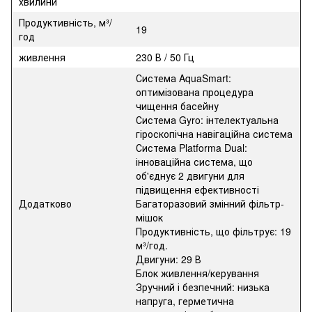
хвилини
Продуктивність, м³/
19
год
живлення
230 В / 50 Гц
Система AquaSmart:
оптимізована процедура
чищення басейну
Система Gyro: інтелектуальна
гіроскопічна навігаційна система
Система Platforma Dual:
інноваційна система, що
об'єднує 2 двигуни для
підвищення ефективності
Додатково
Багаторазовий змінний фільтр-
мішок
Продуктивність, що фільтрує: 19
м³/год.
Двигуни: 29 В
Блок живлення/керування
Зручний і безпечний: низька
напруга, герметична