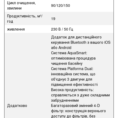
Цикл очищення,
90/120/150
хвилини
Продуктивність, м³/
19
год
живлення
230 В / 50 Гц
Додаток для дистанційного
керування Bluetooth з вашого iOS
або Android
Система AquaSmart:
оптимізована процедура
чищення басейну
Система Platforma Dual:
інноваційна система, що
об'єднує 3 двигуни для
підвищення ефективності
Висока продуктивність:
справляється з дуже складними
забрудненнями
Додатково
Багаторазовий змінний 4-D
фільтр: конструкція верхнього
доступу до фільтрів, без