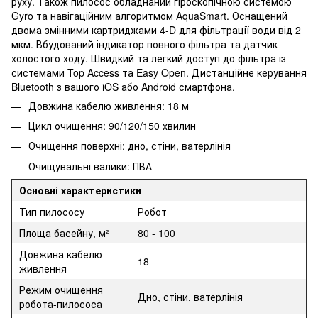
руху. Також пилосос обладнаний гіроскопічною системою
Gyro та навігаційним алгоритмом AquaSmart. Оснащений
двома змінними картриджами 4-D для фільтрації води від 2
мкм. Вбудований індикатор повного фільтра та датчик
холостого ходу. Швидкий та легкий доступ до фільтра із
системами Top Access та Easy Open. Дистанційне керування
Bluetooth з вашого iOS або Android смартфона.
Довжина кабелю живлення: 18 м
Цикл очищення: 90/120/150 хвилин
Очищення поверхні: дно, стіни, ватерлінія
Очищувальні валики: ПВА
Основні характеристики
Тип пилососу
Робот
Площа басейну, м²
80 - 100
Довжина кабелю
18
живлення
Режим очищення
Дно, стіни, ватерлінія
робота-пилососа