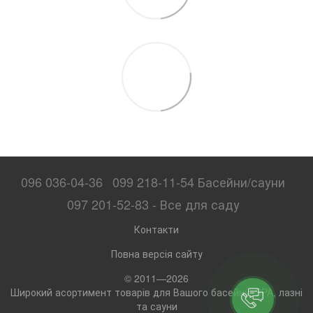
096 036-04-36
099 218-11-54 Басейни/сауни
097 201-52-83 - Все для саду
Контакти
Повна версія сайту
© 2011—2026
Широкий асортимент товарів для Вашого басейну, SPA, лазні
та сауни