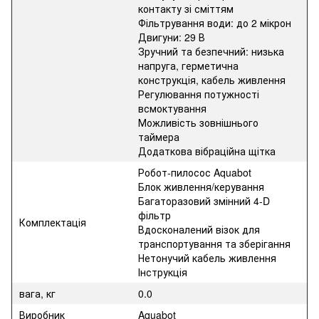
контакту зі сміттям
Фільтрування води: до 2 мікрон
Двигуни: 29 В
Зручний та безпечний: низька
напруга, герметична
конструкція, кабель живлення
Регулювання потужності
всмоктування
Можливість зовнішнього
таймера
Додаткова вібраційна щітка
Робот-пилосос Aquabot
Блок живлення/керування
Багаторазовий змінний 4-D
фільтр
Комплектація
Вдосконалений візок для
транспортування та зберігання
Нетонучий кабель живлення
Інструкція
вага, кг
0.0
Виробник
Aquabot