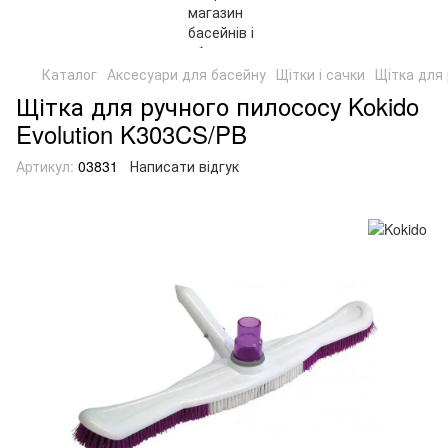
Каталог
Аксесуари для басейну
Щітки і сачки
Щітка для 
Щітка для ручного пилососу Kokido
Evolution K303CS/PB
Артикул:
03831
Написати відгук