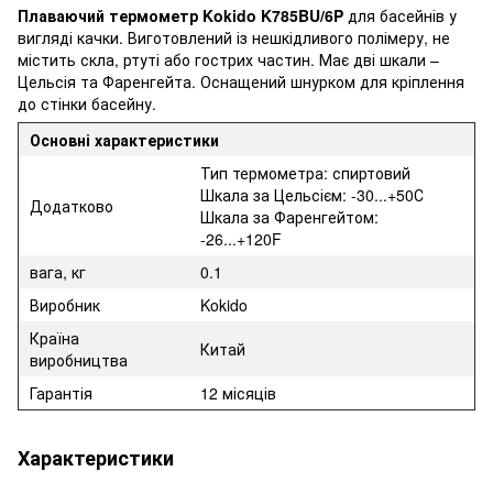
Плаваючий термометр Kokido K785BU/6P
для басейнів у
вигляді качки. Виготовлений із нешкідливого полімеру, не
містить скла, ртуті або гострих частин. Має дві шкали –
Цельсія та Фаренгейта. Оснащений шнурком для кріплення
до стінки басейну.
Основні характеристики
Тип термометра: спиртовий
Шкала за Цельсієм: -30...+50С
Додатково
Шкала за Фаренгейтом:
-26...+120F
вага, кг
0.1
Виробник
Kokido
Країна
Китай
виробництва
Гарантія
12 місяців
Характеристики