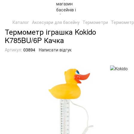
Каталог
Аксесуари для басейну
Термометри
Термометр 
Термометр іграшка Kokido
K785BU/6P Качка
Артикул:
03894
Написати відгук