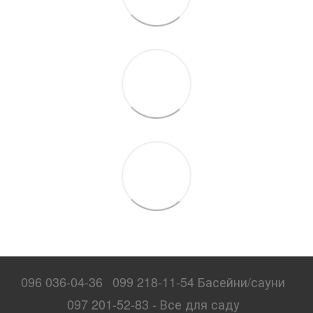
096 036-04-36
099 218-11-54 Басейни/сауни
097 201-52-83 - Все для саду