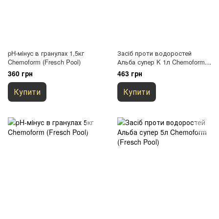
pH-мiнус в гранулах 1,5кг
Засіб проти водоростей
Chemoform (Fresch Pool)
Альба супер K 1л Chemoform
(Fresch Pool)
360 грн
463 грн
Купити
Купити