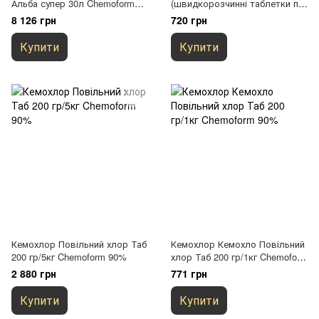
Альба супер 30л Chemoform
(швидкорозчинні таблетки по
(Fresch Pool)
20 г) Chemoform (Fresch Pool)
8 126 грн
720 грн
трихлоізоціанурова кислота
Купити
Купити
Кемохлор Повільний хлор Таб
Кемохлор Кемохло Повільний
200 гр/5кг Chemoform 90%
хлор Таб 200 гр/1кг Chemoform
90%
2 880 грн
771 грн
Купити
Купити