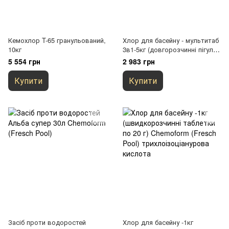
Кемохлор T-65 гранульований,
Хлор для басейну - мультитаб
10кг
3в1-5кг (довгорозчинні пігулки
по 20 г) Chemoform (Fresch
5 554 грн
2 983 грн
Pool)
Купити
Купити
Засіб проти водоростей
Хлор для басейну -1кг