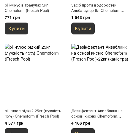
pH-мiнус в гранулах 5кг
Засіб проти водоростей
Chemoform (Fresch Pool)
Альба супер 5л Chemoform
(Fresch Pool)
771 грн
1 543 грн
Купити
Купити
pН-плюс рiдкий 25кг (лужність
Дезінфектант Аквабланк на
45%) Chemoform (Fresch Pool)
основі кисню Chemoform
(Fresch Pool)-22кг (каністра)
4 577 грн
4 166 грн