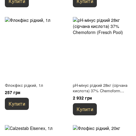
Купити
Купити
Флокфікс рідкий, 1л
pH-мiнус рiдкий 28кг (сірчана
кислота) 37% Chemoform
257 грн
(Fresch Pool)
2 932 грн
Купити
Купити