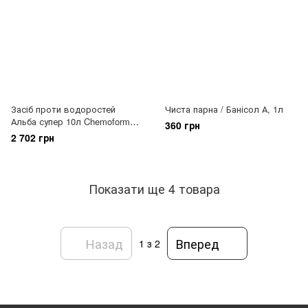
Засіб проти водоростей
Чиста парна / Банісол А, 1л
Альба супер 10л Chemoform
360 грн
(Fresch Pool)
2 702 грн
Показати ще 4 товара
Назад
Вперед
1
з 2