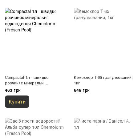
Compactal 1л - швидко
Кемохлор T-65 гранульований,
розчиняє мінеральні
1кг
відкладення Chemoform
463 грн
646 грн
(Fresch Pool)
Купити