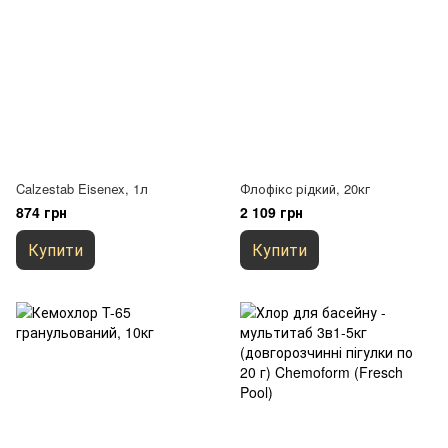
Calzestab Eisenеx, 1л
Флофікс рідкий, 20кг
874 грн
2 109 грн
Купити
Купити