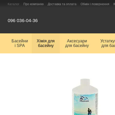
Перейти до основного контенту
Каталог
Про компанію
Доставка та оплата
Обмін і повернення
096 036-04-36
Басейни
Хімія для
Аксесуари
Устатк
і SPA
басейну
для басейну
для ба