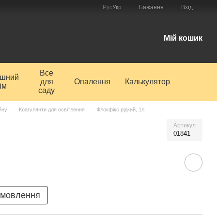
Рус
Укр
Бажання
Вхід
і
Мій кошик
Все
ишний
для
Опалення
Калькулятор
ім
саду
йну
Коагулянти для освітлення
Флокфікс рідкий, 1л
Артикул
01841
амовлення