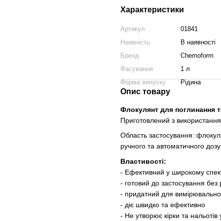
Характеристики
Артикул
01841
Наявність
В наявності
Бренд
Chemoform
Фасування
1 л
Форма випуску
Рідина
Опис товару
Флокулянт для поглинання т
Приготовлений з використання
Область застосування: флокул
ручного та автоматичного дозу
Властивості:
- Ефективний у широкому спек
- готовий до застосування без
- придатний для вимірювально
- діє швидко та ефективно
- Не утворює кірки та нальотів