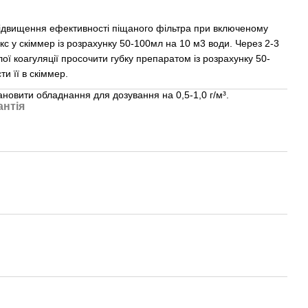
підвищення ефективності піщаного фільтра при включеному
кс у скіммер із розрахунку 50-100мл на 10 м3 води. Через 2-3
ої коагуляції просочити губку препаратом із розрахунку 50-
и її в скіммер.
ановити обладнання для дозування на 0,5-1,0 г/м³.
антія