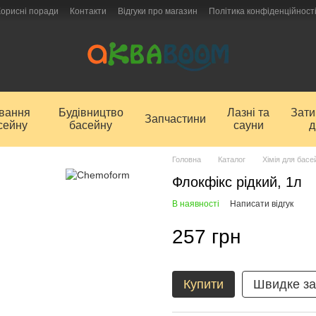
Корисні поради
Контакти
Відгуки про магазин
Політика конфіденційност
ування
Будівництво
Лазні та
Зат
Запчастини
сейну
басейну
сауни
д
Головна
Каталог
Хімія для басе
Флокфікс рідкий, 1л
В наявності
Написати відгук
257 грн
Купити
Швидке з