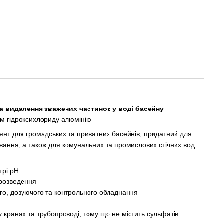
а видалення зважених частинок у воді басейну
м гідроксихлориду алюмінію
янт для громадських та приватних басейнів, придатний для
вання, а також для комунальних та промислових стічних вод.
трі рН
 розведення
го, дозуючого та контрольного обладнання
 у кранах та трубопроводі, тому що не містить сульфатів