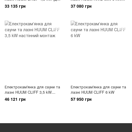
7 м3, з виносним пультом -
(до 10 м3, з виносним
33 135 грн
37 080 грн
купується окремо)
пультом - купується окремо)
Електрокам'янка для сауни та
Електрокам'янка для сауни та
лазні HUUM CLIFF 3,5 kW
лазні HUUM CLIFF 6 kW
настінний монтаж
46 121 грн
57 950 грн