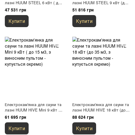
лазні HUUM STEEL 6 кВт ( до
лазні HUUM STEEL 9 кВт (до
10 м3, з виносним пультом -
15 м3, з виносним пультом -
47 531 грн
51 816 грн
купується окремо)
купується окремо)
Купити
Купити
Електрокам'янка для сауни та
Електрокам'янка для сауни та
лазні HUUM HIVE Mini 9 кВт (
лазні HUUM HIVE 18 кВт (до
до 15 м3, з виносним пультом
35 м3, з виносним пультом -
61 695 грн
88 624 грн
- купується окремо)
купується окремо)
Купити
Купити