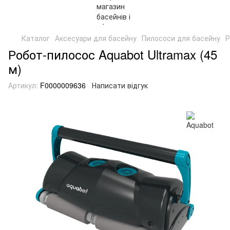
Каталог
Аксесуари для басейну
Пилососи для басейну
Р
Робот-пилосос Aquabot Ultramax (45
м)
Артикул:
F0000009636
Написати відгук