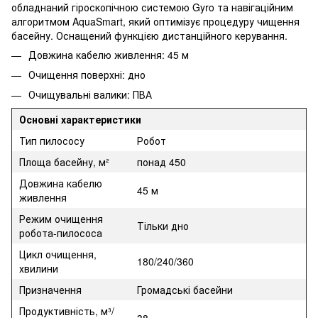
обладнаний гіроскопічною системою Gyro та навігаційним
алгоритмом AquaSmart, який оптимізує процедуру чищення
басейну. Оснащений функцією дистанційного керування.
Довжина кабелю живлення: 45 м
Очищення поверхні: дно
Очищувальні валики: ПВА
Основні характеристики
Тип пилососу
Робот
Площа басейну, м²
понад 450
Довжина кабелю
45 м
живлення
Режим очищення
Тільки дно
робота-пилососа
Цикл очищення,
180/240/360
хвилини
Призначення
Громадські басейни
Продуктивність, м³/
38