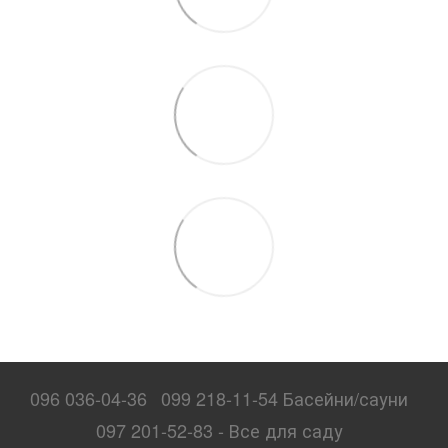
096 036-04-36
099 218-11-54 Басейни/сауни
097 201-52-83 - Все для саду