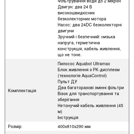
Фільтрування води до 2 мікрон
Двигун: два 24 В
високошвидкісних
безколекторних мотора
Насос: два 24DC безколекторні
двигуни
Зручний і безпечний: низька
напруга, герметична
конструкція, кабель живлення,
що не тоне.
Пилосос Aquabot Ultramax
Блок живлення з РК-дисплеєм
(технологія AquaControl)
Пульт ДУ
Два багаторазові змінні фільтри
Комплектація
Візок для транспортування та
зберігання
Нетонучий кабель живлення (45
м)
Інструкція
Розмір
400х810х290 мм