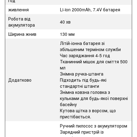
год
живлення
Li-ion 2000mAh, 7.4V батарея
Робота від
40 хв
акумулятора
Ширина жнив
130 мм
Літій-іонна батарея зі
збільшеним терміном служби
Час заряджання 4-5 год
Тканинний мішок для сміття 500
мл
Знімна ручка-штанга
Додатково
Підходить під будь-які
стандартні штанги
Знімна ковзна головка з
кульками для будь-якої поверхні
басейну
Кутова щітка з ворсом, що
пристібається.
Ручний пилосос з акумулятором
Зарядний пристрій із