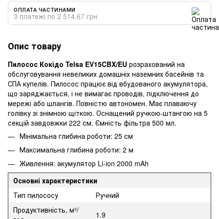
ОПЛАТА ЧАСТИНАМИ
3 платежі по 2 514.67 грн
Опис товару
Пилосос Кокідо Telsa EV15CBX/EU
розрахований на
обслуговування невеликих домашніх наземних басейнів та
СПА купелів. Пилосос працює від вбудованого акумулятора,
що заряджається, і не вимагає проводів, підключення до
мережі або шлангів. Повністю автономен. Має плаваючу
голівку зі знімною щіткою. Оснащений ручкою-штангою на 5
секцій завдовжки 222 см. Ємність фільтра 500 мл.
Мінімальна глибина роботи: 25 см
Максимальна глибина роботи: 2 м
Живлення: акумулятор Li-ion 2000 mAh
Основні характеристики
Тип пилососу
Ручний
Продуктивність, м³/
1.9