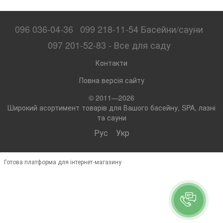
096 036-04-36
099 218-11-54 Басейни/сауни
097 201-52-83 - Все для саду
Контакти
Повна версія сайту
© 2011—2026
Широкий асортимент товарів для Вашого басейну, SPA, лазні
та сауни
Рус
Укр
Готова платформа для інтернет-магазину