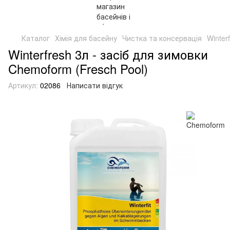
Каталог
Хімія для басейну
Чистка та консервація
Winter
Winterfresh 3л - засiб для зимовки
Chemoform (Fresch Pool)
Артикул:
02086
Написати відгук