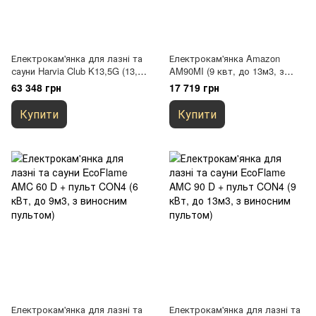
Електрокам'янка для лазні та
Електрокам'янка Amazon
сауни Harvia Club K13,5G (13,5
AM90MI (9 квт, до 13м3, з
квт, 11-20м3, з виносним
виносним пультом)
63 348 грн
17 719 грн
пультом, комплектується
окремо)
Купити
Купити
Електрокам'янка для лазні та
Електрокам'янка для лазні та