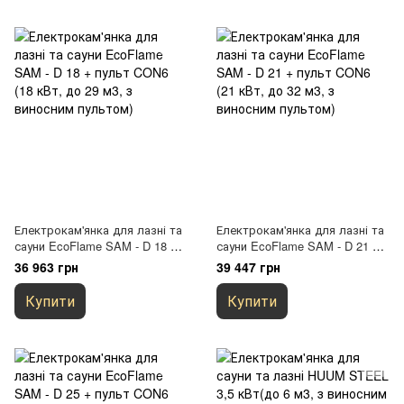
Електрокам'янка для лазні та
Електрокам'янка для лазні та
сауни EcoFlame SAM - D 18 +
сауни EcoFlame SAM - D 21 +
пульт CON6 (18 кВт, до 29 м3,
пульт CON6 (21 кВт, до 32 м3,
36 963 грн
39 447 грн
з виносним пультом)
з виносним пультом)
Купити
Купити