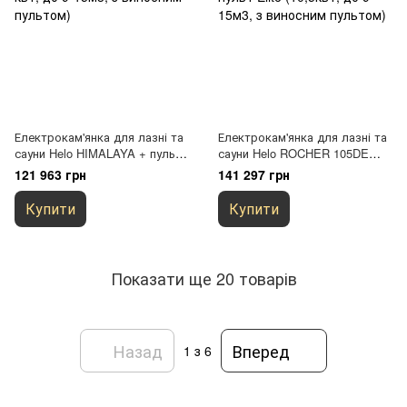
Електрокам'янка для лазні та
Електрокам'янка для лазні та
сауни Helo HIMALAYA + пульт
сауни Helo ROCHER 105DE
Elite (10,5 квт, до 9-15м3, з
хром + пульт Elite (10,5квт, до
121 963 грн
141 297 грн
виносним пультом)
9-15м3, з виносним пультом)
Купити
Купити
Показати ще 20 товарів
Назад
Вперед
1
з 6