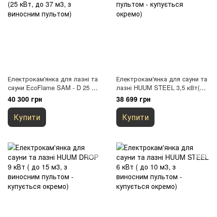
Електрокам'янка для лазні та
Електрокам'янка для сауни та
сауни EcoFlame SAM - D 25 +
лазні HUUM STEEL 3,5 кВт(до
пульт CON6 (25 кВт, до 37 м3,
6 м3, з виносним пультом -
40 300 грн
38 699 грн
з виносним пультом)
купується окремо)
Купити
Купити