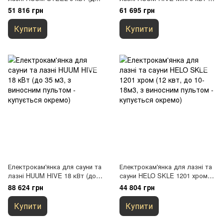
15 м3, з виносним пультом -
до 15 м3, з виносним пультом
51 816 грн
61 695 грн
купується окремо)
- купується окремо)
Купити
Купити
Електрокам'янка для сауни та
Електрокам'янка для лазні та
лазні HUUM HIVE 18 кВт (до
сауни HELO SKLE 1201 хром
35 м3, з виносним пультом -
(12 квт, до 10-18м3, з
88 624 грн
44 804 грн
купується окремо)
виносним пультом - купується
окремо)
Купити
Купити