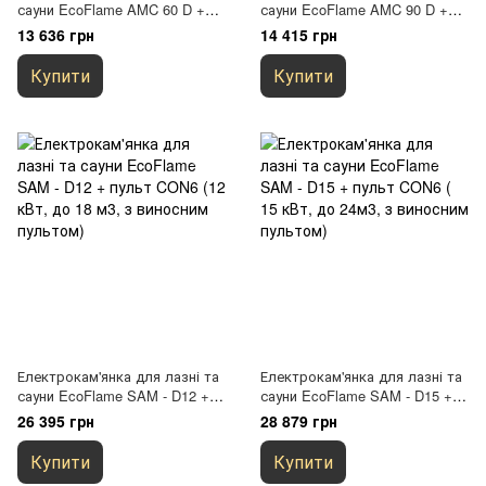
сауни EcoFlame AMC 60 D +
сауни EcoFlame AMC 90 D +
пульт CON4 (6 кВт, до 9м3, з
пульт CON4 (9 кВт, до 13м3, з
13 636 грн
14 415 грн
виносним пультом)
виносним пультом)
Купити
Купити
Електрокам'янка для лазні та
Електрокам'янка для лазні та
сауни EcoFlame SAM - D12 +
сауни EcoFlame SAM - D15 +
пульт CON6 (12 кВт, до 18 м3,
пульт CON6 ( 15 кВт, до 24м3,
26 395 грн
28 879 грн
з виносним пультом)
з виносним пультом)
Купити
Купити