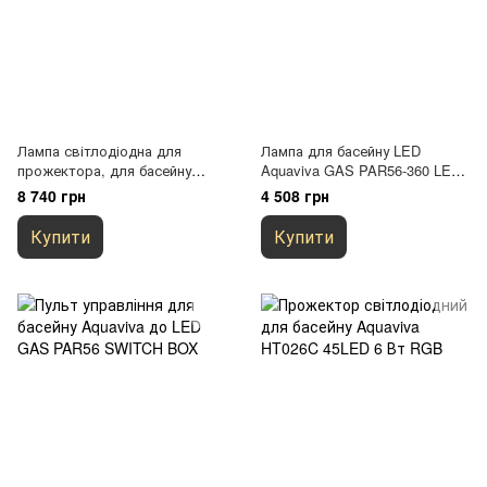
Лампа світлодіодна для
Лампа для басейну LED
прожектора, для басейну
Aquaviva GAS PAR56-360 LED
Aquaviva 546 LED 36 Вт Білий
SMD Білий
8 740 грн
4 508 грн
Купити
Купити