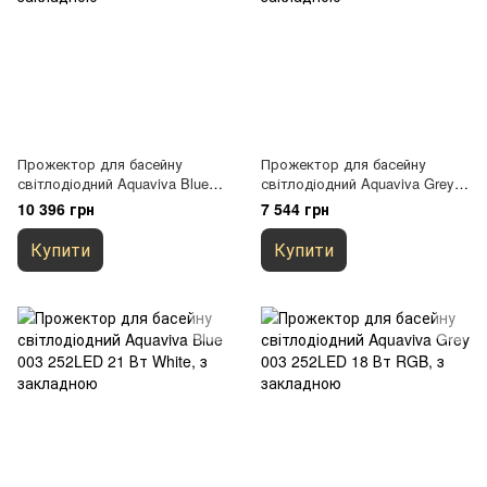
Прожектор для басейну
Прожектор для басейну
світлодіодний Aquaviva Blue
світлодіодний Aquaviva Grey
003 546LED 36 Вт White, з
003 252LED 21 Вт White, з
10 396 грн
7 544 грн
закладною
закладною
Купити
Купити