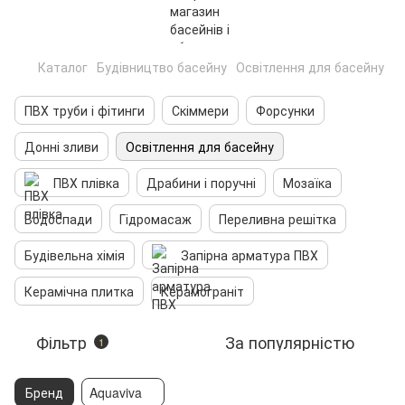
Каталог
Будівництво басейну
Освітлення для басейну
ПВХ труби і фітинги
Скіммери
Форсунки
Донні зливи
Освітлення для басейну
ПВХ плівка
Драбини і поручні
Мозаїка
Водоспади
Гідромасаж
Переливна решітка
Будівельна хімія
Запірна арматура ПВХ
Керамічна плитка
Керамограніт
Фільтр
За популярністю
1
Бренд
Aquaviva