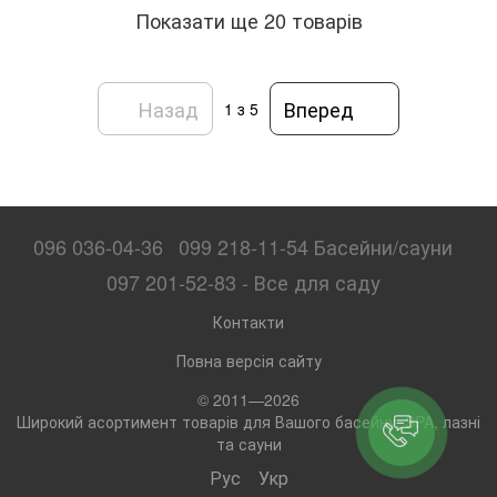
Показати ще 20 товарів
Назад
Вперед
1
з 5
096 036-04-36
099 218-11-54 Басейни/сауни
097 201-52-83 - Все для саду
Контакти
Повна версія сайту
© 2011—2026
Широкий асортимент товарів для Вашого басейну, SPA, лазні
та сауни
Рус
Укр