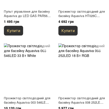
Пульт управління для басейну
Прожектор світлодіодний для
Aquaviva до LED GAS PAR56
басейну Aquaviva HT026C
SWITCH BOX
45LED 6 Вт RGB
1 495 грн
4 692 грн
Купити
Купити
Прожектор світлодіодний для
Прожектор світлодіодний для
басейну Aquaviva 003 546LED
басейну Aquaviva 008 252LED
33 Вт White
18 Вт RGB
10 120 грн
5 977 грн