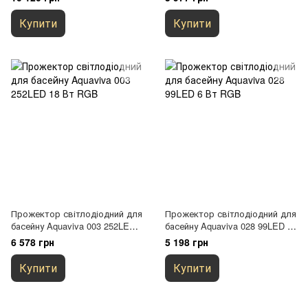
Купити
Купити
Прожектор світлодіодний для
Прожектор світлодіодний для
басейну Aquaviva 003 252LED
басейну Aquaviva 028 99LED 6
18 Вт RGB
Вт RGB
6 578 грн
5 198 грн
Купити
Купити