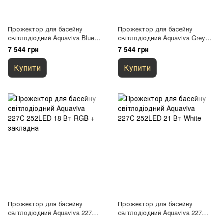
Прожектор для басейну
Прожектор для басейну
світлодіодний Aquaviva Blue
світлодіодний Aquaviva Grey
003 252LED 21 Вт White, з
003 252LED 18 Вт RGB, з
7 544 грн
7 544 грн
закладною
закладною
Купити
Купити
Прожектор для басейну
Прожектор для басейну
світлодіодний Aquaviva 227C
світлодіодний Aquaviva 227C