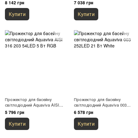
252LED 18 Вт RGB + закладна
252LED 21 Вт White
8 142 грн
7 038 грн
Купити
Купити
Прожектор для басейну
Прожектор для басейну
світлодіодний Aquaviva AISI
світлодіодний Aquaviva 003
316 203 54LED 5 Вт RGB
252LED 21 Вт White
5 796 грн
6 578 грн
Купити
Купити