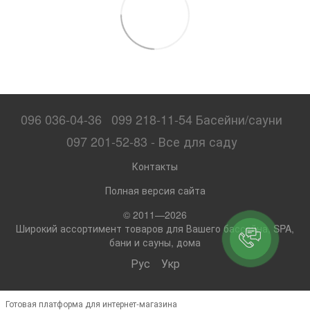
096 036-04-36
099 218-11-54 Басейни/сауни
097 201-52-83 - Все для саду
Контакты
Полная версия сайта
© 2011—2026
Широкий ассортимент товаров для Вашего бассейна, SPA,
бани и сауны, дома
Рус
Укр
Готовая платформа для интернет-магазина