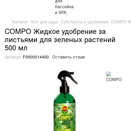
Каталог
Всё для сада
Субстраты и удобрения
COMPO Жи
COMPO Жидкое удобрение за
листьями для зеленых растений
500 мл
Артикул:
F0000014450
Оставить отзыв