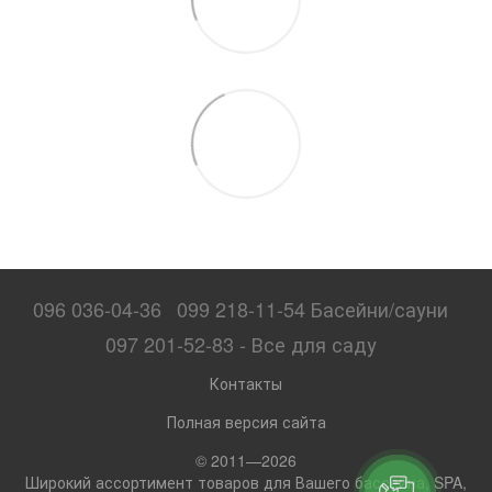
096 036-04-36
099 218-11-54 Басейни/сауни
097 201-52-83 - Все для саду
Контакты
Полная версия сайта
© 2011—2026
Широкий ассортимент товаров для Вашего бассейна, SPA,