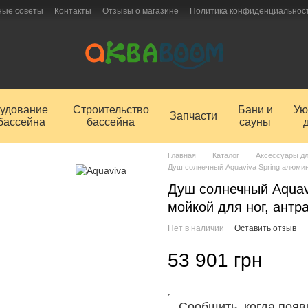
ные советы
Контакты
Отзывы о магазине
Политика конфиденциальнос
удование
Строительство
Бани и
Ую
Запчасти
бассейна
бассейна
сауны
Главная
Каталог
Аксессуары дл
Душ солнечный Aquaviva Spring алюмини
Душ солнечный Aquav
мойкой для ног, антр
Нет в наличии
Оставить отзыв
53 901 грн
Сообщить, когда появ