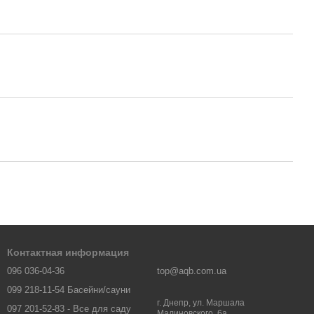
Контактная информация
096 036-04-36
top@aqb.com.ua
099 218-11-54 Басейни/сауни
г. Днепр, ул. Маршала
097 201-52-83 - Все для саду
Малиновского, 6а