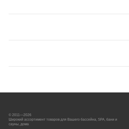
© 2011—2026
Широкий ассортимент товаров для Вашего бассейна, SPA, бани и
сауны, дома