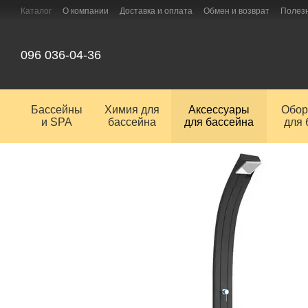
Перейти к основному контенту
Каталог
О компании
Доставка и оплата
Обмен и возврат
Полез
096 036-04-36
Бассейны
Химия для
Аксессуары
Обор
и SPA
бассейна
для бассейна
для 