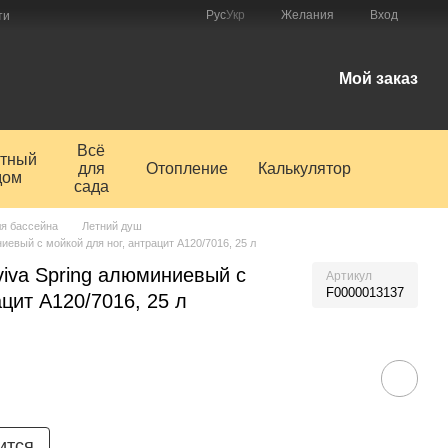
Рус
Укр
Желания
Вход
ти
Мой заказ
Всё
тный
для
Отопление
Калькулятор
дом
сада
я бассейна
Летний душ
евый с мойкой для ног, антрацит A120/7016, 25 л
iva Spring алюминиевый с
Артикул
F0000013137
ацит A120/7016, 25 л
ится