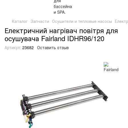
Каталог
Запчасти
Осушители и тепловые насосы
Електр
Електричний нагрівач повітря для
осушувача Fairland IDHR96/120
Артикул:
23682
Оставить отзыв