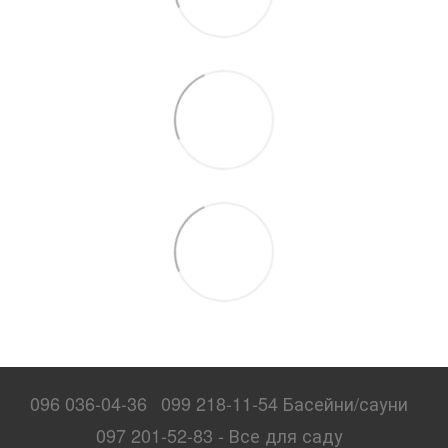
096 036-04-36
099 218-11-54 Басейни/сауни
097 201-52-83 - Все для саду