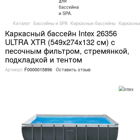
Каталог
Бассейны и SPA
Каркасные бассейны
Каркасный
Каркасный бассейн Intex 26356
ULTRA XTR (549х274х132 см) с
песочным фильтром, стремянкой,
подкладкой и тентом
Артикул:
F0000015896
Оставить отзыв