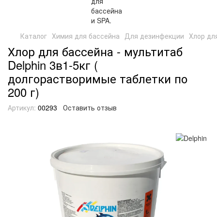
Каталог
Химия для бассейна
Для дезинфекции
Хлор для
Хлор для бассейна - мультитаб
Delphin 3в1-5кг (
долгорастворимые таблетки по
200 г)
Артикул:
00293
Оставить отзыв