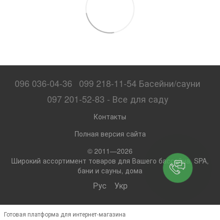
096 036-04-36
099 218-11-54 Басейни/сауни
097 201-52-83 - Все для саду
Контакты
Полная версия сайта
© 2011—2026
Широкий ассортимент товаров для Вашего бассейна, SPA,
бани и сауны, дома
Рус
Укр
Готовая платформа для интернет-магазина