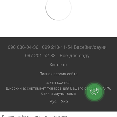
096 036-04-36
099 218-11-54 Басейни/сауни
097 201-52-83 - Все для саду
Контакты
Полная версия сайта
© 2011—2026
Широкий ассортимент товаров для Вашего бассейна, SPA,
бани и сауны, дома
Рус
Укр
Готовая платформа для интернет-магазина