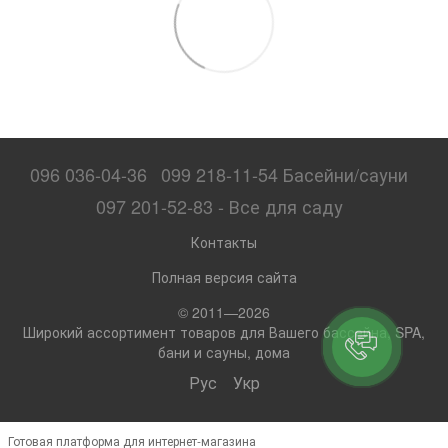
096 036-04-36
099 218-11-54 Басейни/сауни
097 201-52-83 - Все для саду
Контакты
Полная версия сайта
© 2011—2026
Широкий ассортимент товаров для Вашего бассейна, SPA,
бани и сауны, дома
Рус
Укр
Готовая платформа для интернет-магазина