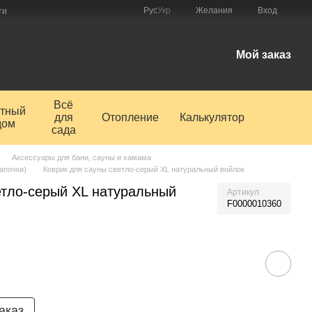
Рус
Укр
Желания
Вход
ти
Мой заказ
Всё
тный
для
Отопление
Калькулятор
дом
сада
Аксессуары для бани, сауны и хамама
тапочки)
Коврик для сауны светло-серый XL натуральный войлок
етло-серый XL натуральный
Артикул
F0000010360
аказ