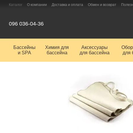
Перейти к основному контенту
Каталог
О компании
Доставка и оплата
Обмен и возврат
Полез
096 036-04-36
Бассейны
Химия для
Аксессуары
Обор
и SPA
бассейна
для бассейна
для 