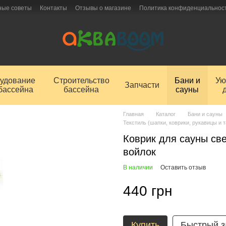
ные советы
Контакты
Отзывы о магазине
Политика конфиденциальнос
удование
Строительство
Бани и
Ую
Запчасти
бассейна
бассейна
сауны
Главная
Каталог
Бани и сауны
Текстиль (шапки, коврики, рукавицы и 
Коврик для сауны св
войлок
В наличии
Оставить отзыв
440 грн
Купить
Быстрый з