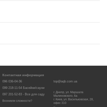
Контактная информация
096 036-04-36
top@aqb.com.ua
099 218-11-54 Басейни/сауни
г. Днепр, ул. Маршала
097 201-52-83 - Все для саду
Малиновского, 6а
г. Киев, ул. Васильковская, 28,
Возникли сложности?
офис 310